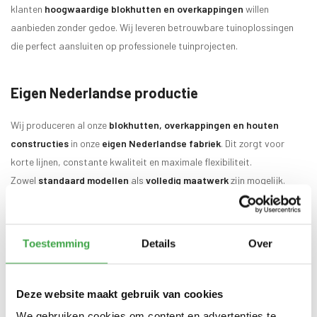
klanten
hoogwaardige blokhutten en overkappingen
willen
aanbieden zonder gedoe. Wij leveren betrouwbare tuinoplossingen
die perfect aansluiten op professionele tuinprojecten.
Eigen Nederlandse productie
Wij produceren al onze
blokhutten, overkappingen en houten
constructies
in onze
eigen Nederlandse fabriek
. Dit zorgt voor
korte lijnen, constante kwaliteit en maximale flexibiliteit.
Zowel
standaard modellen
als
volledig maatwerk
zijn mogelijk.
Wat betekent dat concreet voor jou als
hovenier?
Toestemming
Details
Over
Omdat wij alles zelf produceren, profiteer je van:
Deze website maakt gebruik van cookies
Snelle levertijden
voor jouw tuinprojecten
We gebruiken cookies om content en advertenties te