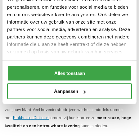
Maatwerk blokhutten en overkappingen tot op de centimeter
personaliseren, om functies voor social media te bieden
mogelijk
en om ons websiteverkeer te analyseren. Ook delen we
Persoonlijke service
bij elk project
informatie over uw gebruik van onze site met onze
partners voor social media, adverteren en analyse. Deze
Geen lange wachttijden, geen buitenlandse leveranciers en geen
partners kunnen deze gegevens combineren met andere
onduidelijke communicatie.
informatie die u aan ze heeft verstrekt of die ze hebben
verzameld op basis van uw gebruik van hun services.
Ruime keuze aan blokhutten en overkappingen
Op onze website vind je meer dan
1.600 standaard
Alles toestaan
modellen
blokhutten,
houten overkappingen
, tuinkamers en andere
houten tuinconstructies.
Aanpassen
Deze zijn eenvoudig aan te passen aan het tuinontwerp en de wensen
van jouw klant.Veel hoveniersbedrijven werken inmiddels samen
met
BlokhuttenOutlet.nl
omdat zij hun klanten zo
meer keuze, hoge
kwaliteit en een betrouwbare levering
kunnen bieden.