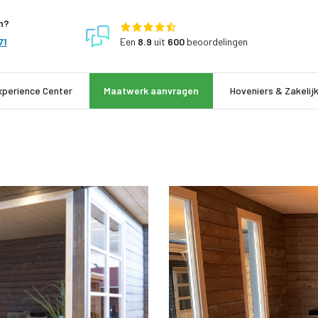
n?
Een
8.9
uit
600
beoordelingen
71
xperience Center
Maatwerk aanvragen
Hoveniers & Zakelij