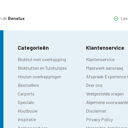
n de
Benelux
Lev
Categorieën
Klantenservice
Blokhut met overkapping
Klantenservice
Blokhutten en Tuinhuisjes
Maatwerk aanvraag
Houten overkappingen
Afspraak Experience 
Bestsellers
Over ons
Carports
Veelgestelde vragen
Specials
Algemene voorwaard
Houtbouw
Disclaimer
Inspiratie
Privacy Policy
Aankoopadvies
Verzenden, betalingen