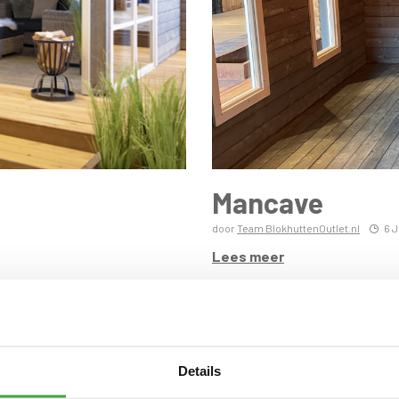
Mancave
door
Team BlokhuttenOutlet.nl
6 J
Lees meer
Details