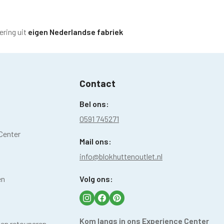
ering uit
eigen Nederlandse fabriek
Contact
Bel ons:
0591 745271
Center
Mail ons:
info@blokhuttenoutlet.nl
en
Volg ons:
Kom langs in ons Experience Center
 en retouneren