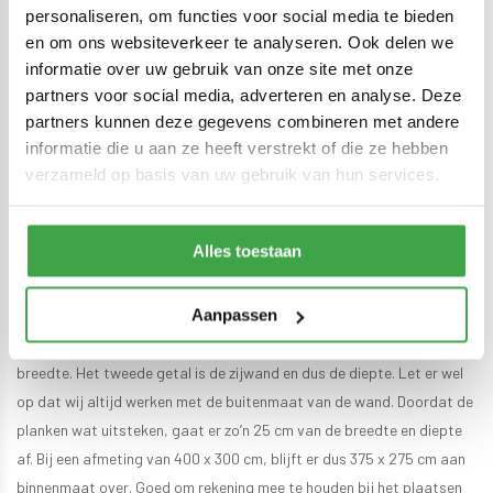
€1.744,00
€3.593,00
personaliseren, om functies voor social media te bieden
Op voorraad: binnen 1,5 tot 3
Op voorraad: binnen 1,5 tot 3
en om ons websiteverkeer te analyseren. Ook delen we
weken geleverd aan huis of op
weken geleverd aan huis of op
afroep
afroep
informatie over uw gebruik van onze site met onze
partners voor social media, adverteren en analyse. Deze
1
2
3
4
partners kunnen deze gegevens combineren met andere
informatie die u aan ze heeft verstrekt of die ze hebben
Een landelijke uitstraling
verzameld op basis van uw gebruik van hun services.
Een houten overkapping met zadeldak wordt gekenmerkt door zijn
Alles toestaan
landelijke uitstraling. Het dak bestaat hierbij uit twee gelijke hellende
dakvlakken die in de nok samenkomen. Dit daktype wordt ook wel een
Aanpassen
puntdak genoemd. Er zijn diverse afmetingen mogelijk. Het eerste
getal dat er in de titel genoemd wordt, is de achterwand en dus de
breedte. Het tweede getal is de zijwand en dus de diepte. Let er wel
op dat wij altijd werken met de buitenmaat van de wand. Doordat de
planken wat uitsteken, gaat er zo’n 25 cm van de breedte en diepte
af. Bij een afmeting van 400 x 300 cm, blijft er dus 375 x 275 cm aan
binnenmaat over. Goed om rekening mee te houden bij het plaatsen