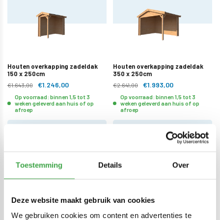
Houten overkapping zadeldak
Houten overkapping zadeldak
150 x 250cm
350 x 250cm
€1.246,00
€1.993,00
€1.643,00
€2.641,00
Op voorraad: binnen 1,5 tot 3
Op voorraad: binnen 1,5 tot 3
weken geleverd aan huis of op
weken geleverd aan huis of op
afroep
afroep
Toestemming
Details
Over
Deze website maakt gebruik van cookies
Houten overkapping zadeldak
Houten overkapping zadeldak
150 x 300cm
500 x 250cm
We gebruiken cookies om content en advertenties te
€1.321,00
€2.711,00