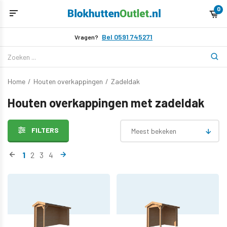
0
Bel 0591 745271
Vragen?
Home
/
Houten overkappingen
/
Zadeldak
Houten overkappingen met zadeldak
FILTERS
Meest bekeken
1
2
3
4