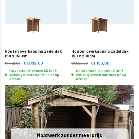
Houten overkapping zadeldak
Houten overkapping zadeldak
150 x 150cm
150 x 200cm
€1.092,00
€1.153,00
€1.442,00
€1.520,00
Op voorraad: binnen 1,5 tot 3
Op voorraad: binnen 1,5 tot 3
weken geleverd aan huis of op
weken geleverd aan huis of op
afroep
afroep
Maatwerk zonder meerprijs