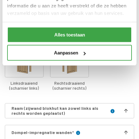
Transport
Nederland
informatie die u aan ze heeft verstrekt of die ze hebben
verzameld op basis van uw gebruik van hun services.
Draairichting deur
*
Alles toestaan
Aanpassen
Linksdraaiend
Rechtsdraaiend
(scharnier links)
(scharnier rechts)
Raam (zijwand blokhut kan zowel links als
rechts worden geplaatst)
Dompel-impregnatie wanden
*