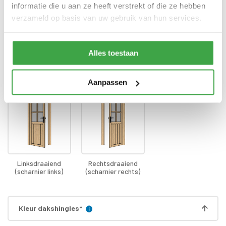
Bevestigingsmaterialen
zijn inbegrepen
informatie die u aan ze heeft verstrekt of die ze hebben
verzameld op basis van uw gebruik van hun services.
Gratis thuisbezorgd - In
Transport
Nederland
Alles toestaan
Draairichting deur
Aanpassen
Linksdraaiend
Rechtsdraaiend
(scharnier links)
(scharnier rechts)
Kleur dakshingles
*