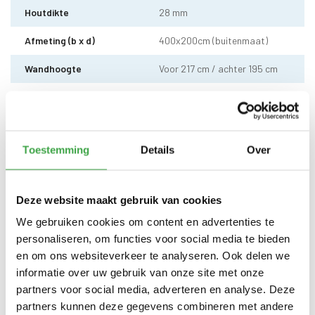
Houtdikte
28 mm
Afmeting (b x d)
400x200cm (buitenmaat)
Wandhoogte
Voor 217 cm / achter 195 cm
Dakhoogte totaal
295 cm
Dakhout
18 mm dakhout
Toestemming
Details
Over
Dakshingles met 10 jaar
Dakbedekking
garantie (keuze uit: rood,
zwart en groen)
Deze website maakt gebruik van cookies
Enkele deur zonder drempel -
Deur
voorzien van echt glas
We gebruiken cookies om content en advertenties te
personaliseren, om functies voor social media te bieden
Doorloophoogte deur
188 cm
en om ons websiteverkeer te analyseren. Ook delen we
Vast raam voorzien van echt
informatie over uw gebruik van onze site met onze
Raam
glas
partners voor social media, adverteren en analyse. Deze
partners kunnen deze gegevens combineren met andere
Alle bevestigingsmaterialen