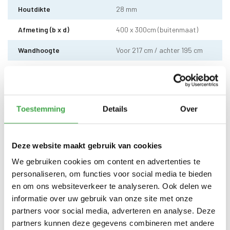
Houtdikte
28 mm
Afmeting (b x d)
400 x 300cm (buitenmaat)
Wandhoogte
Voor 217 cm / achter 195 cm
Dakhoogte totaal
295 cm
Dakhout
18 mm dakhout
Toestemming
Details
Over
Dakshingles met 10 jaar
Dakbedekking
garantie (keuze uit: rood,
zwart en groen)
Deze website maakt gebruik van cookies
Dubbele deur zonder drempel -
Deur
voorzien van echt glas
We gebruiken cookies om content en advertenties te
personaliseren, om functies voor social media te bieden
Doorloophoogte deur
188 cm
en om ons websiteverkeer te analyseren. Ook delen we
Alle bevestigingsmaterialen
informatie over uw gebruik van onze site met onze
Bevestigingsmaterialen
zijn inbegrepen
partners voor social media, adverteren en analyse. Deze
partners kunnen deze gegevens combineren met andere
Gratis thuisbezorgd - In