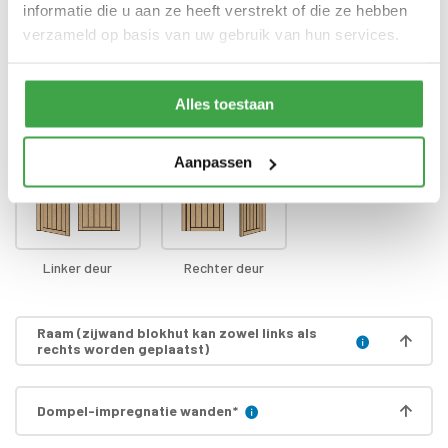
Transport
Nederland
informatie die u aan ze heeft verstrekt of die ze hebben
verzameld op basis van uw gebruik van hun services.
Positie klink
*
Alles toestaan
Aanpassen
Linker deur
Rechter deur
Raam (zijwand blokhut kan zowel links als
rechts worden geplaatst)
Dompel-impregnatie wanden
*