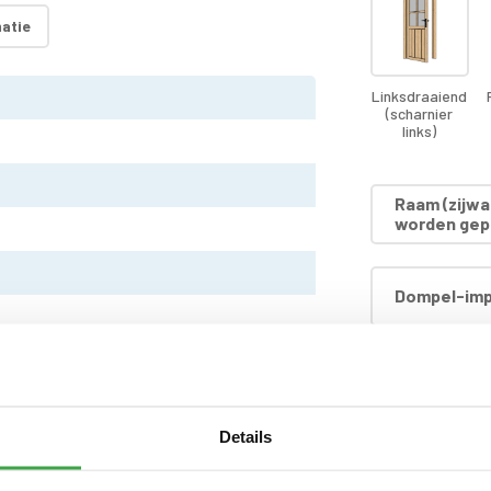
atie
Linksdraaiend
(scharnier
links)
Raam (zijwa
worden gep
Dompel-imp
Kleur daksh
ie (keuze uit: rood, zwart en groen)
Details
voorzien van echt glas
Dompel-impr
dakhout)