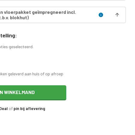
 vloerpakket geïmpregneerd incl.
.b.v. blokhut)
elling:
pties geselecteerd.
eken geleverd aan huis of op afroep
IN WINKELMAND
iDeal
of
pin bij aflevering