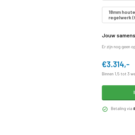
18mm houten
regelwerk (t
Jouw samenst
Er zijn nog geen o
€3.314,-
Binnen 1,5 tot 3 w
Betaling via