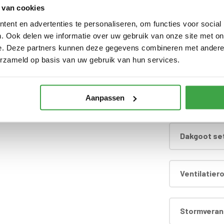
 van cookies
jn inbegrepen
Dompel-impr
ent en advertenties te personaliseren, om functies voor social
. Ook delen we informatie over uw gebruik van onze site met on
rland
e. Deze partners kunnen deze gegevens combineren met andere i
erzameld op basis van uw gebruik van hun services.
Extra wandl
Aanpassen
Hardhouten
Dakgoot set
Ventilatier
Stormverank