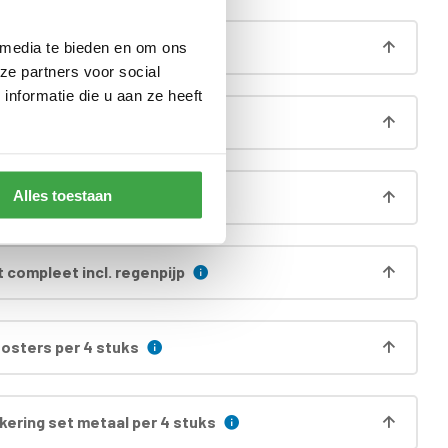
egnatie deur incl. kozijn
*
 media te bieden en om ons
ze partners voor social
nformatie die u aan ze heeft
aag (á 13,5cm hoog)
Alles toestaan
 funderingsprofielen
 compleet incl. regenpijp
oosters per 4 stuks
ering set metaal per 4 stuks