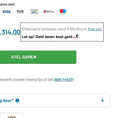
talen met:
Of betaal in termijnen vanaf
€109,93
p.m.
Meer info
.314,00
STEL SAMEN
twerk zonder meerprijs of bel
0591 745271
ng deur
*