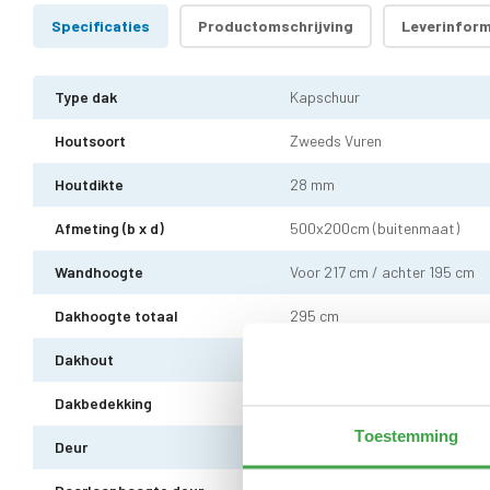
Specificaties
Productomschrijving
Leverinform
Type dak
Kapschuur
Houtsoort
Zweeds Vuren
Houtdikte
28 mm
Afmeting (b x d)
500x200cm (buitenmaat)
Wandhoogte
Voor 217 cm / achter 195 cm
Dakhoogte totaal
295 cm
Dakhout
18 mm dakhout
Dakbedekking
Dakshingles met 10 jaar garant
Toestemming
Deur
Enkele deur zonder drempel - 