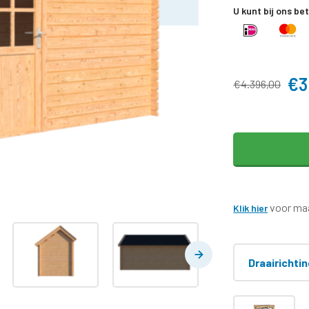
U kunt bij ons be
€3
€4.396,00
voor maa
Klik hier
Draairichti