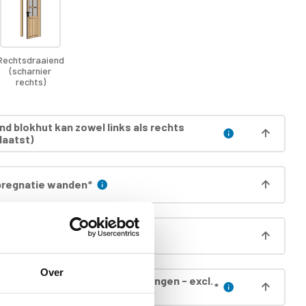
Rechtsdraaiend
(scharnier
rechts)
nd blokhut kan zowel links als rechts
laatst)
regnatie wanden
*
ingles
*
Over
egnatie dak (incl. boei & gordingen - excl.
*