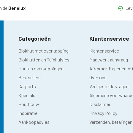
n de
Benelux
Lev
Categorieën
Klantenservice
Blokhut met overkapping
Klantenservice
Blokhutten en Tuinhuisjes
Maatwerk aanvraag
Houten overkappingen
Afspraak Experience 
Bestsellers
Over ons
Carports
Veelgestelde vragen
Specials
Algemene voorwaard
Houtbouw
Disclaimer
Inspiratie
Privacy Policy
Aankoopadvies
Verzenden, betalingen