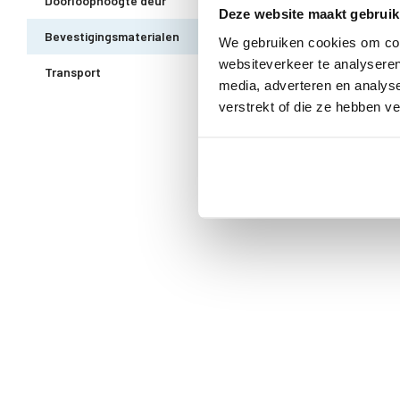
Doorloophoogte deur
188 cm
Deze website maakt gebruik
Bevestigingsmaterialen
Alle bevestigingsmaterialen zi
We gebruiken cookies om cont
websiteverkeer te analyseren
Transport
Gratis thuisbezorgd - In Nede
media, adverteren en analys
verstrekt of die ze hebben v