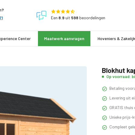
n?
Een
8.9
uit
598
beoordelingen
71
xperience Center
Maatwerk aanvragen
Hoveniers & Zakelij
Blokhut k
Op voorraad: b
Betaling voora
Levering uit 
GRATIS thuis 
Unieke prijs-k
Compleet gele