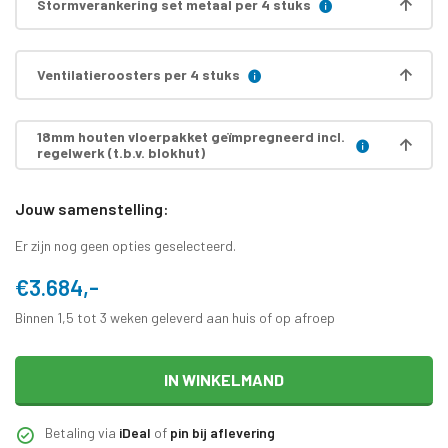
Stormverankering set metaal per 4 stuks
Ventilatieroosters per 4 stuks
18mm houten vloerpakket geïmpregneerd incl.
regelwerk (t.b.v. blokhut)
Jouw samenstelling:
Er zijn nog geen opties geselecteerd.
€3.684,-
Binnen 1,5 tot 3 weken geleverd aan huis of op afroep
IN WINKELMAND
Betaling via
iDeal
of
pin bij aflevering