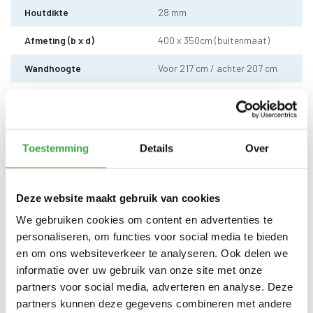
Houtdikte
28 mm
Afmeting (b x d)
400 x 350cm (buitenmaat)
Wandhoogte
Voor 217 cm / achter 207 cm
Dakhoogte totaal
Voor 222 cm / achter 212 cm
Dakhout
18 mm dakhout
Toestemming
Details
Over
EPDM uit 1 stuk geleverd incl.
Dakbedekking
kit - 10 jaar garantie
Enkele deur zonder drempel -
Deur
Deze website maakt gebruik van cookies
voorzien van echt glas
We gebruiken cookies om content en advertenties te
Doorloophoogte deur
188 cm
personaliseren, om functies voor social media te bieden
en om ons websiteverkeer te analyseren. Ook delen we
Alle bevestigingsmaterialen
Bevestigingsmaterialen
zijn inbegrepen
informatie over uw gebruik van onze site met onze
partners voor social media, adverteren en analyse. Deze
Gratis thuisbezorgd - In
Transport
partners kunnen deze gegevens combineren met andere
Nederland