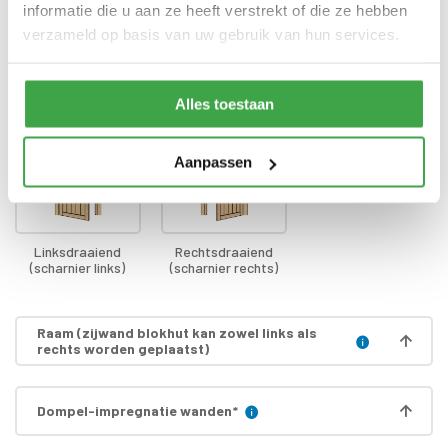
informatie die u aan ze heeft verstrekt of die ze hebben
verzameld op basis van uw gebruik van hun services.
Draairichting deur
*
Alles toestaan
Aanpassen
Linksdraaiend
Rechtsdraaiend
(scharnier links)
(scharnier rechts)
Raam (zijwand blokhut kan zowel links als
rechts worden geplaatst)
Dompel-impregnatie wanden
*