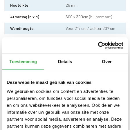
Houtdikte
28 mm
Afmeting (b x d)
500 x 300cm (buitenmaat)
Wandhoogte
Voor 217 cm / achter 207 cm
Dakhoogte totaal
Voor 222 cm / achter 212 cm
Dakhout
18 mm dakhout
Toestemming
Details
Over
EPDM uit 1 stuk geleverd incl.
Dakbedekking
kit - 10 jaar garantie
Enkele deur zonder drempel -
Deur
Deze website maakt gebruik van cookies
voorzien van echt glas
We gebruiken cookies om content en advertenties te
Doorloophoogte deur
188 cm
personaliseren, om functies voor social media te bieden
en om ons websiteverkeer te analyseren. Ook delen we
Alle bevestigingsmaterialen
Bevestigingsmaterialen
zijn inbegrepen
informatie over uw gebruik van onze site met onze
partners voor social media, adverteren en analyse. Deze
Gratis thuisbezorgd - In
Transport
partners kunnen deze gegevens combineren met andere
Nederland