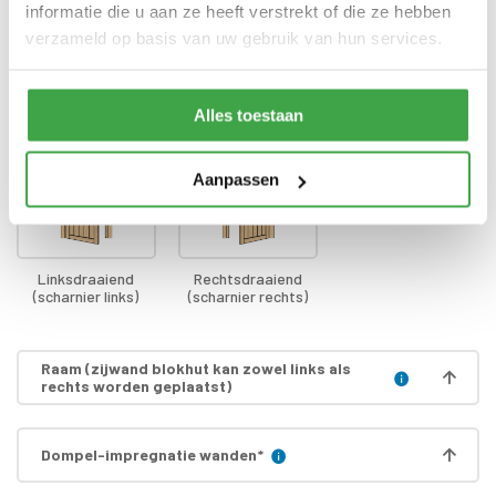
informatie die u aan ze heeft verstrekt of die ze hebben
verzameld op basis van uw gebruik van hun services.
Draairichting deur
*
Alles toestaan
Aanpassen
Linksdraaiend
Rechtsdraaiend
(scharnier links)
(scharnier rechts)
Raam (zijwand blokhut kan zowel links als
rechts worden geplaatst)
Dompel-impregnatie wanden
*