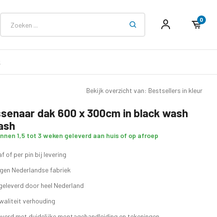
0
k
Bekijk overzicht van: Bestsellers in kleur
ssenaar dak 600 x 300cm in black wash
ash
innen 1,5 tot 3 weken geleverd aan huis of op afroep
f of per pin bij levering
eigen Nederlandse fabriek
geleverd door heel Nederland
waliteit verhouding
verd met duidelijke montagehandleiding en tekeningen