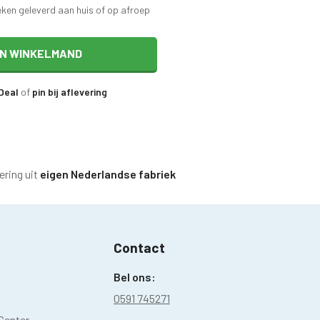
eken geleverd aan huis of op afroep
IN WINKELMAND
iDeal
of
pin bij aflevering
ering uit
eigen Nederlandse fabriek
Contact
Bel ons:
0591 745271
Center