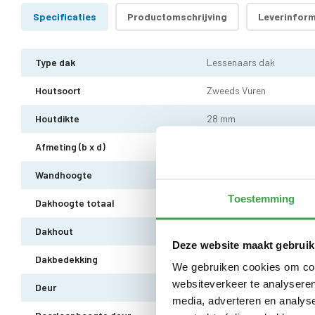
Specificaties
Productomschrijving
Leverinform
Type dak
Lessenaars dak
Houtsoort
Zweeds Vuren
Houtdikte
28 mm
Afmeting (b x d)
600 x 300cm (buitenmaat
Wandhoogte
Voor 217 cm / achter 207
Toestemming
Dakhoogte totaal
Voor 222 cm / achter 212
Dakhout
18 mm dakhout
Deze website maakt gebruik
Dakbedekking
EPDM uit 1 stuk geleverd in
We gebruiken cookies om cont
websiteverkeer te analyseren
Deur
Dubbele deur zonder drem
media, adverteren en analys