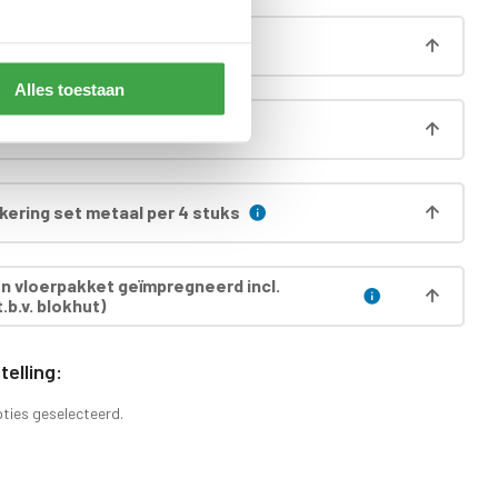
 compleet incl. regenpijp
Alles toestaan
oosters per 4 stuks
ering set metaal per 4 stuks
 vloerpakket geïmpregneerd incl.
.b.v. blokhut)
elling:
pties geselecteerd.