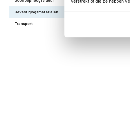
Doorloophoogte deur
188 cm
verstrekt of die ze hebben v
Bevestigingsmaterialen
Alle bevestigingsmaterial
Transport
Gratis thuisbezorgd - In 