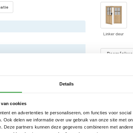
atie
Linker deur
Raam (zijwa
worden gep
)
 cm
Extra wandl
Details
 cm
Hardhouten
 van cookies
cl. kit - 10 jaar garantie
ent en advertenties te personaliseren, om functies voor social
. Ook delen we informatie over uw gebruik van onze site met on
pel - voorzien van echt glas
Dakafwerki
e. Deze partners kunnen deze gegevens combineren met andere i