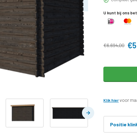
U kunt bij ons be
€5
€6.694,00
voor maa
Klik hier
Positie klin