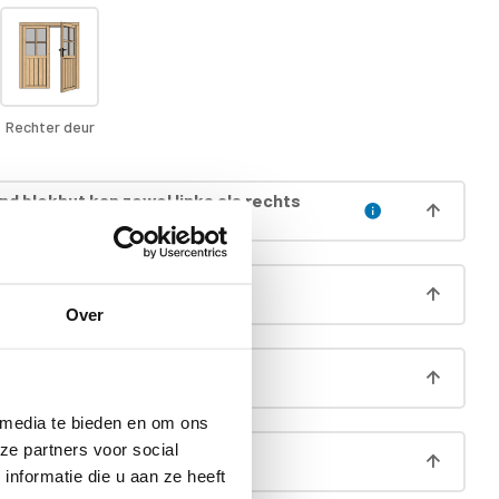
Rechter deur
nd blokhut kan zowel links als rechts
laatst)
aag (á 13,5cm hoog)
Over
 funderingsprofielen
 media te bieden en om ons
ze partners voor social
ng
nformatie die u aan ze heeft