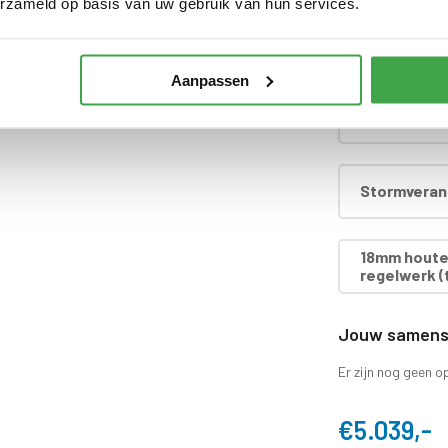
erzameld op basis van uw gebruik van hun services.
Dakgoot set
en zijn inbegrepen
Aanpassen
Nederland
Ventilatier
Stormverank
18mm houten
regelwerk (t
Jouw samenst
Er zijn nog geen o
€5.039,-