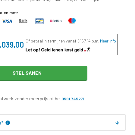
talen met:
Of betaal in termijnen vanaf
€167,14
p.m.
Meer info
.039,00
STEL SAMEN
twerk zonder meerprijs of bel
0591 745271
k
*