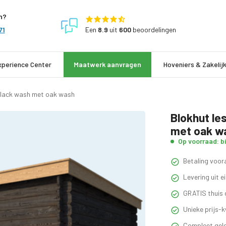
n?
Een
8.9
uit
600
beoordelingen
71
xperience Center
Maatwerk aanvragen
Hoveniers & Zakelij
black wash met oak wash
Blokhut le
met oak w
Op voorraad: b
Betaling voora
Levering uit 
GRATIS thuis 
Unieke prijs-k
Compleet gele