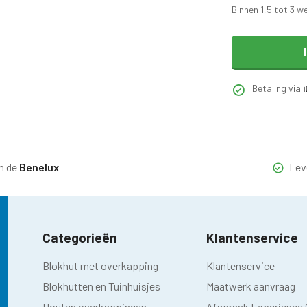
Binnen 1,5 tot 3 w
Betaling via
n de
Benelux
Lev
Categorieën
Klantenservice
Blokhut met overkapping
Klantenservice
Blokhutten en Tuinhuisjes
Maatwerk aanvraag
Houten overkappingen
Afspraak Experience 