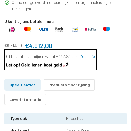
Compleet geleverd met duidelijke montagehandleiding en
tekeningen
U kunt bij ons betalen met:
€4.912,00
€6.513,00
Of betaal in termijnen vanaf
€162,93
p.m.
Meer info
Specificaties
Productomschrijving
Leverinformatie
Type dak
Kapschuur
Houtsoort
Zweeds Vuren