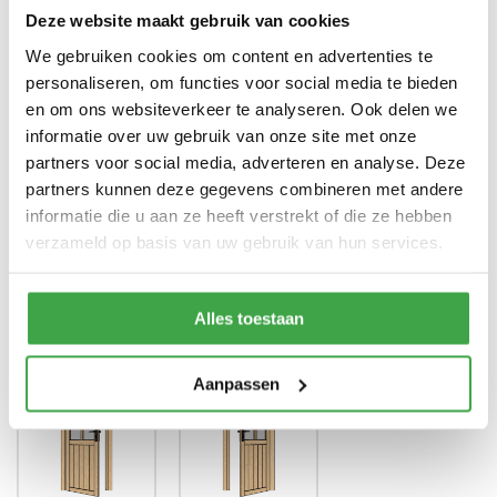
zwart en groen)
Deze website maakt gebruik van cookies
We gebruiken cookies om content en advertenties te
Enkele deur zonder drempel -
Deur
voorzien van echt glas
personaliseren, om functies voor social media te bieden
en om ons websiteverkeer te analyseren. Ook delen we
Doorloophoogte deur
188 cm
informatie over uw gebruik van onze site met onze
partners voor social media, adverteren en analyse. Deze
Alle bevestigingsmaterialen
Bevestigingsmaterialen
zijn inbegrepen
partners kunnen deze gegevens combineren met andere
informatie die u aan ze heeft verstrekt of die ze hebben
Gratis thuisbezorgd - In
Transport
verzameld op basis van uw gebruik van hun services.
Nederland
Alles toestaan
Draairichting deur
*
Aanpassen