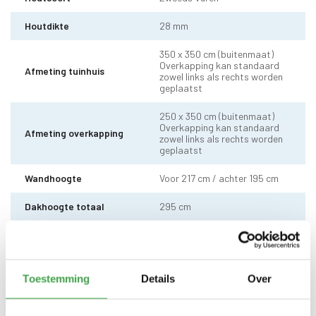
Houtdikte
28 mm
350 x 350 cm (buitenmaat)
Overkapping kan standaard
Afmeting tuinhuis
zowel links als rechts worden
geplaatst
250 x 350 cm (buitenmaat)
Overkapping kan standaard
Afmeting overkapping
zowel links als rechts worden
geplaatst
Wandhoogte
Voor 217 cm / achter 195 cm
Dakhoogte totaal
295 cm
10 x 10 cm - 1 stuks incl.
Staander
stelvoet
Dakhout
18 mm dakhout
Toestemming
Details
Over
Dakshingles met 10 jaar
Dakbedekking
garantie (keuze uit: rood,