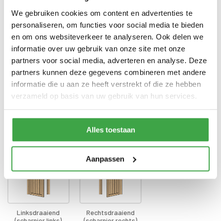
Enkele deur zonder drempel -
Deur
voorzien van echt glas
We gebruiken cookies om content en advertenties te
personaliseren, om functies voor social media te bieden
Doorloophoogte deur
188 cm
en om ons websiteverkeer te analyseren. Ook delen we
informatie over uw gebruik van onze site met onze
Alle bevestigingsmaterialen
Bevestigingsmaterialen
zijn inbegrepen
partners voor social media, adverteren en analyse. Deze
partners kunnen deze gegevens combineren met andere
Gratis thuisbezorgd - In
Transport
informatie die u aan ze heeft verstrekt of die ze hebben
Nederland
verzameld op basis van uw gebruik van hun services.
Draairichting deur
*
Alles toestaan
Aanpassen
Linksdraaiend
Rechtsdraaiend
(scharnier links)
(scharnier rechts)