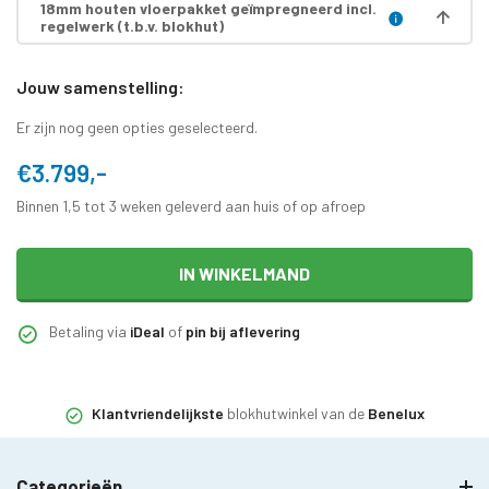
18mm houten vloerpakket geïmpregneerd incl.
regelwerk (t.b.v. blokhut)
Jouw samenstelling:
Er zijn nog geen opties geselecteerd.
€3.799,-
Binnen 1,5 tot 3 weken geleverd aan huis of op afroep
IN WINKELMAND
Betaling via
iDeal
of
pin bij aflevering
Klantvriendelijkste
blokhutwinkel van de
Benelux
Categorieën