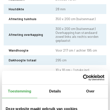
Houtdikte
28 mm
Afmeting tuinhuis
350 x 200 cm (buitenmaat)
300 x 200 cm (buitenmaat)
Overkapping kan standaard
Afmeting overkapping
zowel links als rechts worden
geplaatst
Wandhoogte
Voor 217 cm / achter 195 cm
Dakhoogte totaal
295 cm
10 x 10 cm - 1 stuks incl.
Staander
stelvoet
Dakhout
18 mm dakhout
Toestemming
Details
Over
Dakshingles met 10 jaar
Dakbedekking
garantie (keuze uit: rood,
zwart en groen)
Deze website maakt gebruik van cookies