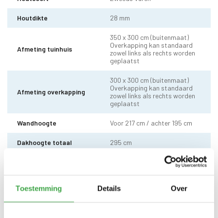
Houtdikte
28 mm
350 x 300 cm (buitenmaat)
Overkapping kan standaard
Afmeting tuinhuis
zowel links als rechts worden
geplaatst
300 x 300 cm (buitenmaat)
Overkapping kan standaard
Afmeting overkapping
zowel links als rechts worden
geplaatst
Wandhoogte
Voor 217 cm / achter 195 cm
Dakhoogte totaal
295 cm
10 x 10 cm - 1 stuks incl.
Staander
stelvoet
Toestemming
Details
Over
Dakhout
18 mm dakhout
Dakshingles met 10 jaar
Dakbedekking
garantie (keuze uit: rood,