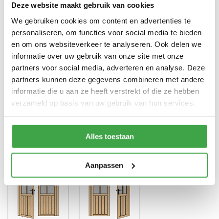
Deze website maakt gebruik van cookies
zwart en groen)
We gebruiken cookies om content en advertenties te
Dubbele deur zonder drempel -
Deur
personaliseren, om functies voor social media te bieden
voorzien van echt glas
en om ons websiteverkeer te analyseren. Ook delen we
Doorloophoogte deur
188 cm
informatie over uw gebruik van onze site met onze
partners voor social media, adverteren en analyse. Deze
Alle bevestigingsmaterialen
Bevestigingsmaterialen
partners kunnen deze gegevens combineren met andere
zijn inbegrepen
informatie die u aan ze heeft verstrekt of die ze hebben
Gratis thuisbezorgd - In
verzameld op basis van uw gebruik van hun services.
Transport
Nederland
Alles toestaan
Positie klink
*
Aanpassen