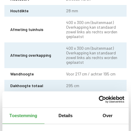
Houtdikte
28 mm
400 x 300 cm (buitenmaat)
Overkapping kan standaard
Afmeting tuinhuis
zowel links als rechts worden
geplaatst
400 x 300 cm (buitenmaat)
Overkapping kan standaard
Afmeting overkapping
zowel links als rechts worden
geplaatst
Wandhoogte
Voor 217 cm / achter 195 cm
Dakhoogte totaal
295 cm
10 x 10 cm - 1 stuks incl.
Staander
stelvoet
Dakhout
18 mm dakhout
Toestemming
Details
Over
Dakshingles met 10 jaar
Dakbedekking
garantie (keuze uit: rood,