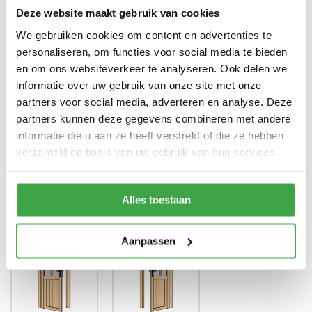
zwart en groen)
Deze website maakt gebruik van cookies
We gebruiken cookies om content en advertenties te
Enkele deur zonder drempel -
Deur
voorzien van echt glas
personaliseren, om functies voor social media te bieden
en om ons websiteverkeer te analyseren. Ook delen we
Doorloophoogte deur
188 cm
informatie over uw gebruik van onze site met onze
partners voor social media, adverteren en analyse. Deze
Alle bevestigingsmaterialen
Bevestigingsmaterialen
zijn inbegrepen
partners kunnen deze gegevens combineren met andere
informatie die u aan ze heeft verstrekt of die ze hebben
Gratis thuisbezorgd - In
Transport
verzameld op basis van uw gebruik van hun services.
Nederland
Alles toestaan
Draairichting deur
*
Aanpassen