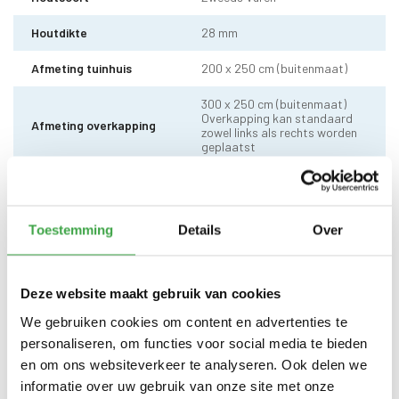
Houtdikte
28 mm
Afmeting tuinhuis
200 x 250 cm (buitenmaat)
300 x 250 cm (buitenmaat)
Overkapping kan standaard
Afmeting overkapping
zowel links als rechts worden
geplaatst
Wandhoogte
Voor 217 cm / achter 207 cm
Dakhoogte totaal
Voor 222 cm / achter 212 cm
Toestemming
Details
Over
10 x 10 cm - 1 stuks incl.
Staander
stelvoet
Deze website maakt gebruik van cookies
Dakhout
18 mm dakhout
We gebruiken cookies om content en advertenties te
EPDM uit 1 stuk geleverd incl.
personaliseren, om functies voor social media te bieden
Dakbedekking
kit - met 10 jaar garantie
en om ons websiteverkeer te analyseren. Ook delen we
informatie over uw gebruik van onze site met onze
Enkele deur zonder drempel -
Deur