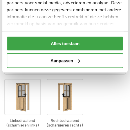
voorzien van echt glas
partners voor social media, adverteren en analyse. Deze
partners kunnen deze gegevens combineren met andere
Doorloophoogte deur
188 cm
informatie die u aan ze heeft verstrekt of die ze hebben
verzameld op basis van uw gebruik van hun services.
Alle bevestigingsmaterialen
Bevestigingsmaterialen
zijn inbegrepen
Gratis thuisbezorgd - In
Transport
Alles toestaan
Nederland
Aanpassen
Draairichting deur
*
Linksdraaiend
Rechtsdraaiend
(scharnieren links)
(scharnieren rechts)