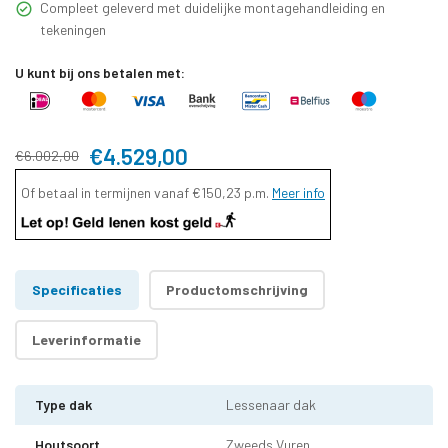
Compleet geleverd met duidelijke montagehandleiding en
tekeningen
U kunt bij ons betalen met:
€4.529,00
€6.002,00
Of betaal in termijnen vanaf
€150,23
p.m.
Meer info
Specificaties
Productomschrijving
Leverinformatie
Type dak
Lessenaar dak
Houtsoort
Zweeds Vuren