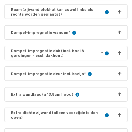
Raam (zijwand blokhut kan zowel links als
rechts worden geplaatst)
Dompel-impregnatie wanden
*
Dompel-impregnatie dak (incl. boei &
*
gordingen - excl. dakhout)
Dompel-impregnatie deur incl. kozijn
*
Extra wandlaag (á 13,5cm hoog)
Extra dichte zijwand (alleen voorzijde is dan
open)