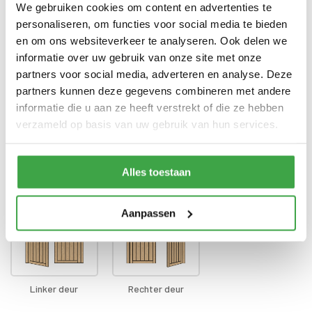
voorzien van echt glas
We gebruiken cookies om content en advertenties te
personaliseren, om functies voor social media te bieden
Doorloophoogte deur
188 cm
en om ons websiteverkeer te analyseren. Ook delen we
informatie over uw gebruik van onze site met onze
Alle bevestigingsmaterialen
Bevestigingsmaterialen
zijn inbegrepen
partners voor social media, adverteren en analyse. Deze
partners kunnen deze gegevens combineren met andere
Gratis thuisbezorgd - In
Transport
informatie die u aan ze heeft verstrekt of die ze hebben
Nederland
verzameld op basis van uw gebruik van hun services.
Positie klink
*
Alles toestaan
Aanpassen
Linker deur
Rechter deur