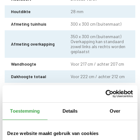
Houtdikte
28 mm
Afmeting tuinhuis
300 x 300 cm (buitenmaat)
350 x 300 cm (buitenmaat)
Overkapping kan standaard
Afmeting overkapping
zowel links als rechts worden
geplaatst
Wandhoogte
Voor 217 cm / achter 207 cm
Dakhoogte totaal
Voor 222 cm / achter 212 cm
10 x 10 cm - 1 stuks incl.
Staander
stelvoet
Dakhout
18 mm dakhout
Toestemming
Details
Over
EPDM uit 1 stuk geleverd incl.
Dakbedekking
kit - met 10 jaar garantie
Deze website maakt gebruik van cookies
Dubbele deur zonder drempel -
Deur