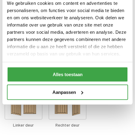
voorzien van echt glas
We gebruiken cookies om content en advertenties te
personaliseren, om functies voor social media te bieden
Doorloophoogte deur
188 cm
en om ons websiteverkeer te analyseren. Ook delen we
informatie over uw gebruik van onze site met onze
Alle bevestigingsmaterialen
Bevestigingsmaterialen
zijn inbegrepen
partners voor social media, adverteren en analyse. Deze
partners kunnen deze gegevens combineren met andere
Gratis thuisbezorgd - In
Transport
informatie die u aan ze heeft verstrekt of die ze hebben
Nederland
verzameld op basis van uw gebruik van hun services.
Positie klink
*
Alles toestaan
Aanpassen
Linker deur
Rechter deur