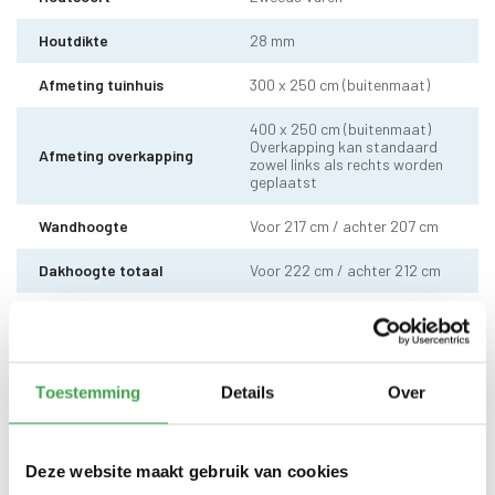
Houtdikte
28 mm
Afmeting tuinhuis
300 x 250 cm (buitenmaat)
400 x 250 cm (buitenmaat)
Overkapping kan standaard
Afmeting overkapping
zowel links als rechts worden
geplaatst
Wandhoogte
Voor 217 cm / achter 207 cm
Dakhoogte totaal
Voor 222 cm / achter 212 cm
10 x 10 cm - 1 stuks incl.
Staander
stelvoet
Dakhout
18 mm dakhout
Toestemming
Details
Over
EPDM uit 1 stuk geleverd incl.
Dakbedekking
kit - met 10 jaar garantie
Deze website maakt gebruik van cookies
Dubbele deur zonder drempel -
Deur