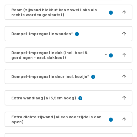
Raam (zijwand blokhut kan zowel links als
rechts worden geplaatst)
Dompel-impregnatie wanden
*
Dompel-impregnatie dak (incl. boei &
*
gordingen - excl. dakhout)
Dompel-impregnatie deur incl. kozijn
*
Extra wandlaag (á 13,5cm hoog)
Extra dichte zijwand (alleen voorzijde is dan
open)