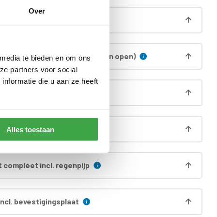
Over
aag (á 13,5cm hoog)
 zijwand (alleen voorzijde is dan open)
 media te bieden en om ons
ze partners voor social
nformatie die u aan ze heeft
 funderingsprofielen
ng
Alles toestaan
 compleet incl. regenpijp
ncl. bevestigingsplaat