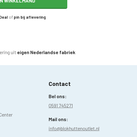
IN WINKELMAND
iDeal
of
pin bij aflevering
ering uit
eigen Nederlandse fabriek
Contact
Bel ons:
0591 745271
Center
Mail ons:
info@blokhuttenoutlet.nl