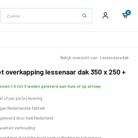
0
k
Bekijk overzicht van: Lessenaarsdak
t overkapping lessenaar dak 350 x 250 +
innen 1,5 tot 3 weken geleverd aan huis of op afroep
f of per pin bij levering
eigen Nederlandse fabriek
geleverd door heel Nederland
waliteit verhouding
verd met duidelijke montagehandleiding en tekeningen