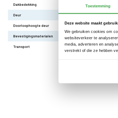
Dakbedekking
EPDM uit 1 stuk geleverd incl. kit -
Toestemming
Deur
Dubbele deur zonder drempel - voo
Deze website maakt gebruik
Doorloophoogte deur
188 cm
We gebruiken cookies om cont
Bevestigingsmaterialen
Alle bevestigingsmaterialen zijn i
websiteverkeer te analyseren
media, adverteren en analys
Transport
Gratis thuisbezorgd - In Nederlan
verstrekt of die ze hebben v