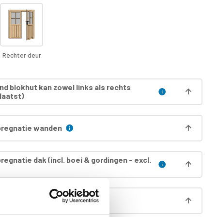
Rechter deur
nd blokhut kan zowel links als rechts
laatst)
regnatie wanden
egnatie dak (incl. boei & gordingen - excl.
egnatie deur incl. kozijn