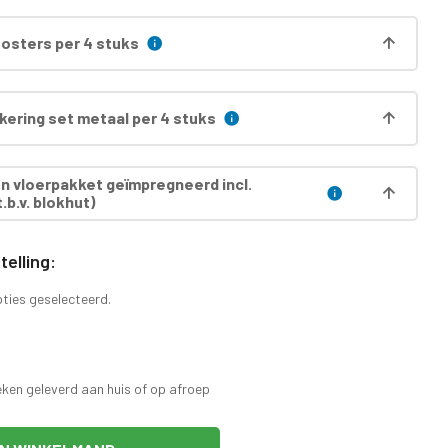
oosters per 4 stuks
ering set metaal per 4 stuks
 vloerpakket geïmpregneerd incl.
.b.v. blokhut)
elling:
pties geselecteerd.
eken geleverd aan huis of op afroep