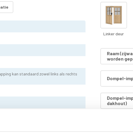
atie
Linker deur
Raam (zijwa
worden gep
pping kan standaard zowel links als rechts
Dompel-imp
Dompel-impr
dakhout)
Dompel-impr