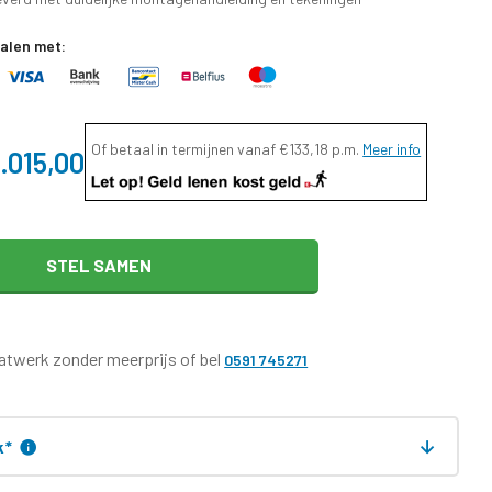
talen met:
Of betaal in termijnen vanaf
€133,18
p.m.
Meer info
.015,00
STEL SAMEN
twerk zonder meerprijs of bel
0591 745271
k
*