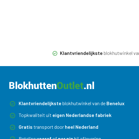
Klantvriendelijkste
blokhutwinkel va
Klantvriendelijkste
blokhutwinkel van de
Benelux
Topkwaliteit uit
eigen Nederlandse fabriek
Gratis
transport door
heel Nederland
Betaling
vooraf
of
per pin
bij aflevering