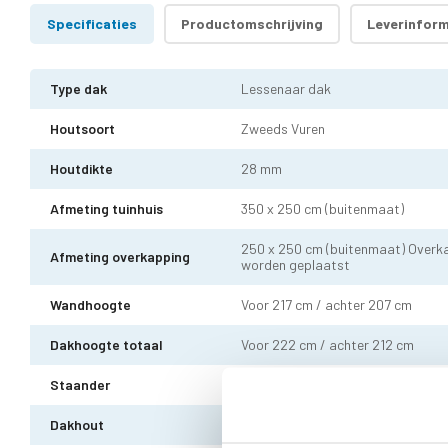
Specificaties
Productomschrijving
Leverinform
Type dak
Lessenaar dak
Houtsoort
Zweeds Vuren
Houtdikte
28 mm
Afmeting tuinhuis
350 x 250 cm (buitenmaat)
250 x 250 cm (buitenmaat) Overka
Afmeting overkapping
worden geplaatst
Wandhoogte
Voor 217 cm / achter 207 cm
Dakhoogte totaal
Voor 222 cm / achter 212 cm
Staander
10 x 10 cm - 1 stuks incl. stelvoet
Dakhout
18 mm dakhout