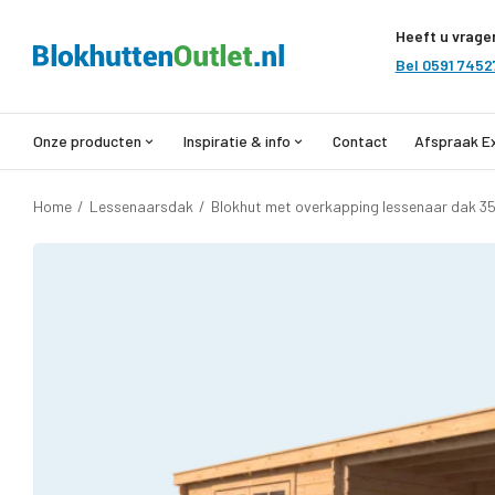
Heeft u vrage
Bel 0591 7452
Onze producten
Inspiratie & info
Contact
Afspraak E
Home
/
Lessenaarsdak
/
Blokhut met overkapping lessenaar dak 3