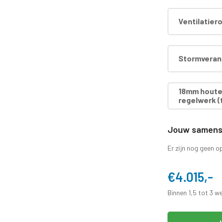
Ventilatier
Stormverank
18mm houten
regelwerk (t
Jouw samenst
Er zijn nog geen o
€4.015,-
Binnen 1,5 tot 3 w