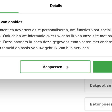
 met 10 jaar garantie
Details
Extra wandl
rzien van echt glas
 van cookies
Extra dichte
ent en advertenties te personaliseren, om functies voor social
nbegrepen
. Ook delen we informatie over uw gebruik van onze site met on
e. Deze partners kunnen deze gegevens combineren met andere i
d
Hardhouten
erzameld op basis van uw gebruik van hun services.
Dakafwerki
Aanpassen
Dakgoot set
Betonpoer i