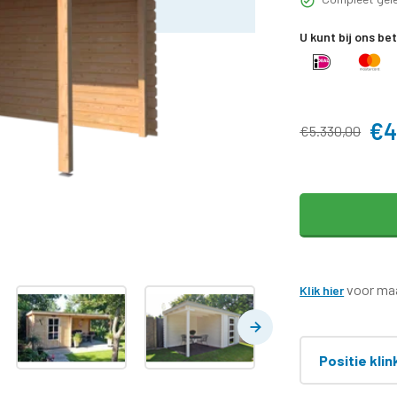
U kunt bij ons be
€4
€5.330,00
voor maa
Klik hier
Positie klin