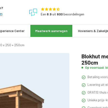
n?
Een
8.9
uit
600
beoordelingen
71
xperience Center
Maatwerk aanvragen
Hoveniers & Zakelij
50 x 250 + 250cm
Blokhut me
250cm
Op voorraad: b
Betaling voora
Levering uit 
GRATIS thuis 
Unieke prijs-k
Compleet gele