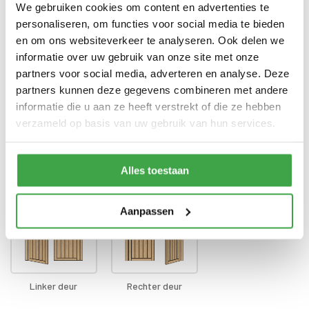
voorzien van echt glas
We gebruiken cookies om content en advertenties te
personaliseren, om functies voor social media te bieden
Doorloophoogte deur
188 cm
en om ons websiteverkeer te analyseren. Ook delen we
informatie over uw gebruik van onze site met onze
Alle bevestigingsmaterialen
Bevestigingsmaterialen
zijn inbegrepen
partners voor social media, adverteren en analyse. Deze
partners kunnen deze gegevens combineren met andere
Gratis thuisbezorgd - In
Transport
informatie die u aan ze heeft verstrekt of die ze hebben
Nederland
verzameld op basis van uw gebruik van hun services.
Positie klink
*
Alles toestaan
Aanpassen
Linker deur
Rechter deur