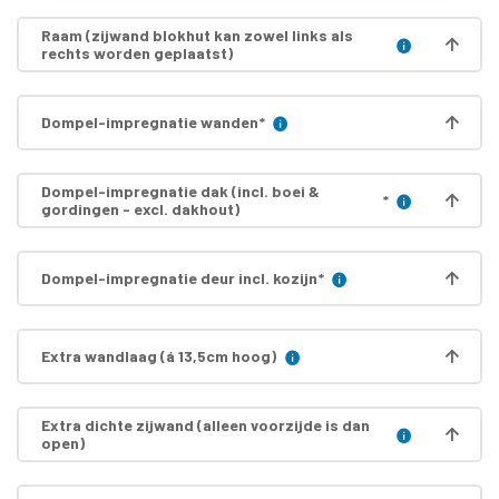
Raam (zijwand blokhut kan zowel links als
rechts worden geplaatst)
Dompel-impregnatie wanden
*
Dompel-impregnatie dak (incl. boei &
*
gordingen - excl. dakhout)
Dompel-impregnatie deur incl. kozijn
*
Extra wandlaag (á 13,5cm hoog)
Extra dichte zijwand (alleen voorzijde is dan
open)