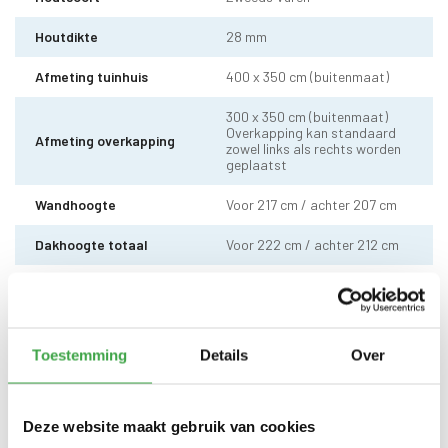
Houtdikte
28 mm
Afmeting tuinhuis
400 x 350 cm (buitenmaat)
300 x 350 cm (buitenmaat)
Overkapping kan standaard
Afmeting overkapping
zowel links als rechts worden
geplaatst
Wandhoogte
Voor 217 cm / achter 207 cm
Dakhoogte totaal
Voor 222 cm / achter 212 cm
10 x 10 cm - 1 stuks incl.
Staander
stelvoet
Dakhout
18 mm dakhout
Toestemming
Details
Over
EPDM uit 1 stuk geleverd incl.
Dakbedekking
kit - met 10 jaar garantie
Deze website maakt gebruik van cookies
Dubbele deur zonder drempel -
Deur