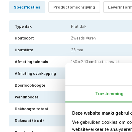
Specificaties
Productomschrijving
Leverinform
Type dak
Plat dak
Houtsoort
Zweeds Vuren
Houtdikte
28 mm
Afmeting tuinhuis
150 x 200 cm (buitenmaat)
Afmeting overkapping
300 x 200 cm (buitenmaat)
Doorloophoogte
211 cm
Toestemming
Wandhoogte
236 cm
Dakhoogte totaal
249 cm
Deze website maakt gebruik
Dakmaat (b x d)
510 x 240 cm
We gebruiken cookies om cont
websiteverkeer te analyseren