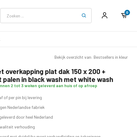
0
k
Bekijk overzicht van: Bestsellers in kleur
t overkapping plat dak 150 x 200 +
palen in black wash met white wash
innen 2 tot 3 weken geleverd aan huis of op afroep
f of per pin bij levering
eigen Nederlandse fabriek
geleverd door heel Nederland
waliteit verhouding
verd met duidelijke montagehandleiding en tekeningen