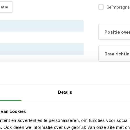
Geïmpregneer
atie
Positie ove
Draairichti
Extra wandl
Details
Extra dichte
 van cookies
Hardhouten
ent en advertenties te personaliseren, om functies voor social
. Ook delen we informatie over uw gebruik van onze site met on