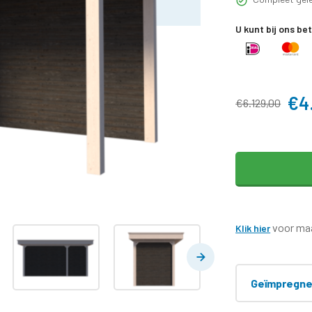
U kunt bij ons be
€4
€6.129,00
voor maa
Klik hier
Geïmpregnee