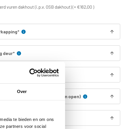
d vuren dakhout (i.p.v. OSB dakhout) (+ €162,00 )
rkapping
*
ng deur
*
aag (á 13,5cm hoog)
Over
 zijwand (alleen voorzijde is dan open)
 funderingsprofielen
 media te bieden en om ons
ze partners voor social