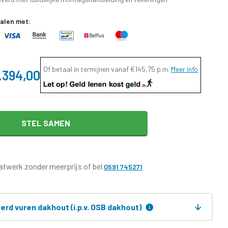
talen met:
Of betaal in termijnen vanaf
€145,75
p.m.
Meer info
.394,00
STEL SAMEN
twerk zonder meerprijs of bel
0591 745271
rd vuren dakhout (i.p.v. OSB dakhout)