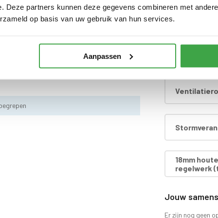
e. Deze partners kunnen deze gegevens combineren met andere i
Dakafwerki
erzameld op basis van uw gebruik van hun services.
, dakdoorvoer en regenpijp tot aan maaiveld -
Betonpoer i
Aanpassen
zien van echt glas
Ventilatier
nbegrepen
d
Stormverank
18mm houten
regelwerk (t
Jouw samenst
Er zijn nog geen o