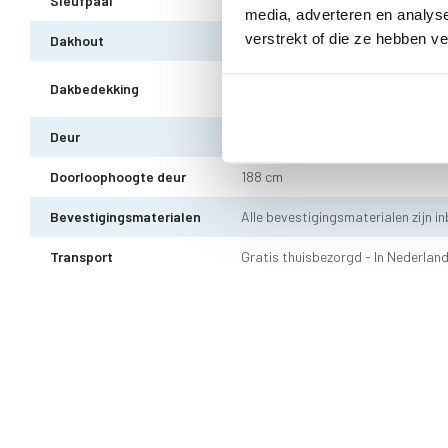
Sleufpaal
12 x 12 cm - 6 stuks
media, adverteren en analys
verstrekt of die ze hebben v
Dakhout
18 mm OSB dakhout
EPDM uit 1 stuk geleverd incl. kit
Dakbedekking
10 jaar garantie
Deur
Enkele deur zonder drempel - voor
Doorloophoogte deur
188 cm
Bevestigingsmaterialen
Alle bevestigingsmaterialen zijn i
Transport
Gratis thuisbezorgd - In Nederlan