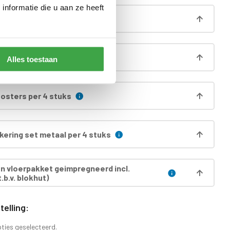
nformatie die u aan ze heeft
ng
ncl. bevestigingsplaat
Alles toestaan
oosters per 4 stuks
ering set metaal per 4 stuks
 vloerpakket geimpregneerd incl.
.b.v. blokhut)
elling:
pties geselecteerd.