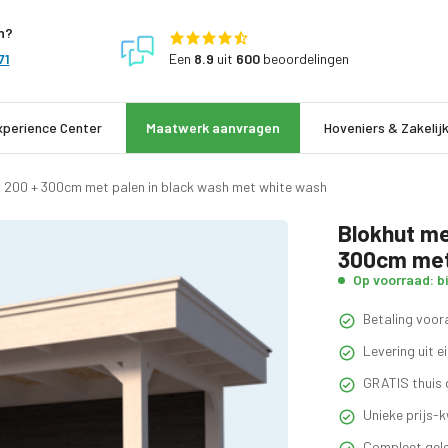
n?
Een
8.9
uit
600
beoordelingen
71
xperience Center
Maatwerk aanvragen
Hoveniers & Zakelij
x 200 + 300cm met palen in black wash met white wash
Blokhut me
300cm met 
Op voorraad: b
Betaling voora
Levering uit 
GRATIS thuis 
Unieke prijs-k
Compleet gele