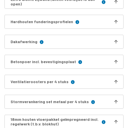
open)
Hardhouten funderingsprofielen
Dakafwerking
Betonpoer incl. bevestigingsplaat
Ventilatieroosters per 4 stuks
Stormverankering set metaal per 4 stuks
18mm houten vloerpakket geïmpregneerd incl.
regelwerk (t.b.v. blokhut)