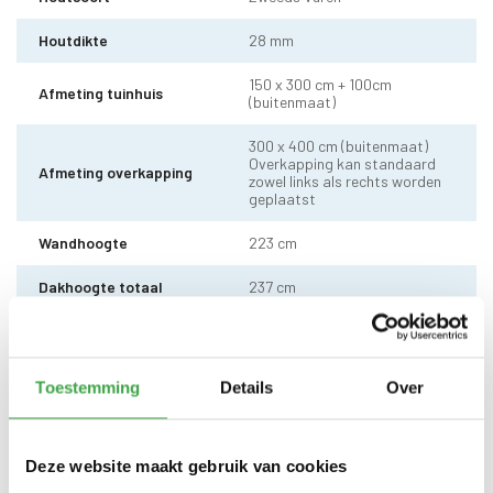
Houtdikte
28 mm
150 x 300 cm + 100cm
Afmeting tuinhuis
(buitenmaat)
300 x 400 cm (buitenmaat)
Overkapping kan standaard
Afmeting overkapping
zowel links als rechts worden
geplaatst
Wandhoogte
223 cm
Dakhoogte totaal
237 cm
10 x 10 cm - 3 stuks incl.
Staander
stelvoet
Toestemming
Details
Over
Dakhout
18 mm dakhout
EPDM uit 1 stuk geleverd incl.
kit, dak doorvoer en regenpijp
Dakbedekking
Deze website maakt gebruik van cookies
tot aan maaiveld - 10 jaar
garantie