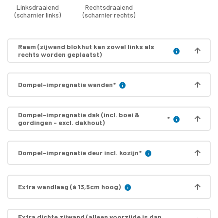
Linksdraaiend
Rechtsdraaiend
(scharnier links)
(scharnier rechts)
Raam (zijwand blokhut kan zowel links als
rechts worden geplaatst)
Dompel-impregnatie wanden
*
Dompel-impregnatie dak (incl. boei &
*
gordingen - excl. dakhout)
Dompel-impregnatie deur incl. kozijn
*
Extra wandlaag (á 13,5cm hoog)
Extra dichte zijwand (alleen voorzijde is dan