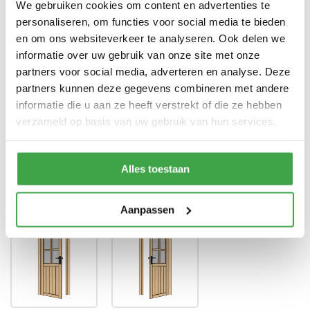
We gebruiken cookies om content en advertenties te
personaliseren, om functies voor social media te bieden
Enkele deur zonder drempel -
Deur
voorzien van echt glas
en om ons websiteverkeer te analyseren. Ook delen we
informatie over uw gebruik van onze site met onze
Doorloophoogte deur
188 cm
partners voor social media, adverteren en analyse. Deze
partners kunnen deze gegevens combineren met andere
Alle bevestigingsmaterialen
Bevestigingsmaterialen
zijn inbegrepen
informatie die u aan ze heeft verstrekt of die ze hebben
verzameld op basis van uw gebruik van hun services.
Gratis thuisbezorgd - In
Transport
Nederland
Alles toestaan
Draairichting deur
*
Aanpassen