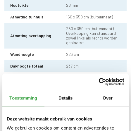
Houtdikte
28 mm
Afmeting tuinhuis
150 x 350 cm (buitenmaat)
250 x 350 cm (buitenmaat)
Overkapping kan standaard
Afmeting overkapping
zowel links als rechts worden
geplaatst
Wandhoogte
223 cm
Dakhoogte totaal
237 cm
10 x 10 cm - 1 stuks incl.
Staander
stelvoet
Dakhout
18 mm dakhout
Toestemming
Details
Over
EPDM uit 1 stuk geleverd incl.
kit, dak doorvoer en regenpijp
Dakbedekking
tot aan maaiveld - 10 jaar
Deze website maakt gebruik van cookies
garantie
We gebruiken cookies om content en advertenties te