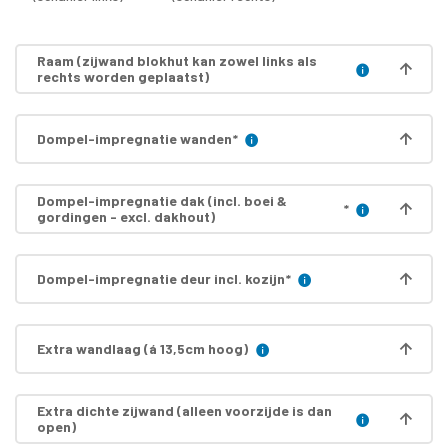
Raam (zijwand blokhut kan zowel links als
rechts worden geplaatst)
Dompel-impregnatie wanden
*
Dompel-impregnatie dak (incl. boei &
*
gordingen - excl. dakhout)
Dompel-impregnatie deur incl. kozijn
*
Extra wandlaag (á 13,5cm hoog)
Extra dichte zijwand (alleen voorzijde is dan
open)