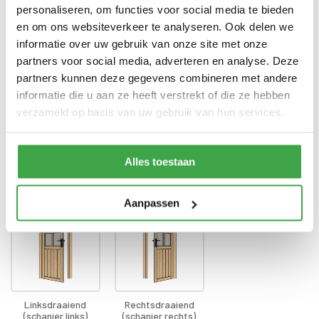
Enkele deur zonder drempel -
Deur
personaliseren, om functies voor social media te bieden
voorzien van echt glas
en om ons websiteverkeer te analyseren. Ook delen we
Doorloophoogte deur
188 cm
informatie over uw gebruik van onze site met onze
partners voor social media, adverteren en analyse. Deze
Alle bevestigingsmaterialen
Bevestigingsmaterialen
partners kunnen deze gegevens combineren met andere
zijn inbegrepen
informatie die u aan ze heeft verstrekt of die ze hebben
Gratis thuisbezorgd - In
verzameld op basis van uw gebruik van hun services.
Transport
Nederland
Alles toestaan
Draairichting deur
*
Aanpassen
Linksdraaiend
Rechtsdraaiend
(schanier links)
(schanier rechts)