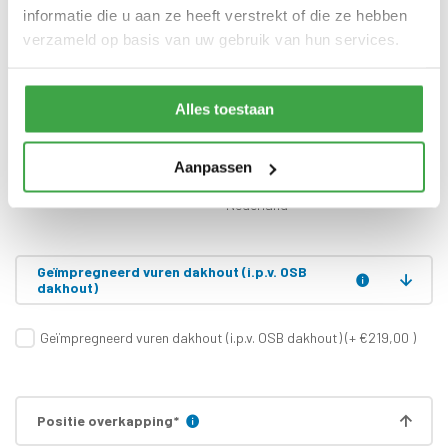
informatie die u aan ze heeft verstrekt of die ze hebben
Enkele deur zonder drempel -
verzameld op basis van uw gebruik van hun services.
Deur
voorzien van echt glas
Doorloophoogte deur
188 cm
Alles toestaan
Alle bevestigingsmaterialen
Bevestigingsmaterialen
zijn inbegrepen
Aanpassen
Gratis thuisbezorgd - In
Transport
Nederland
Geïmpregneerd vuren dakhout (i.p.v. OSB
dakhout)
Geïmpregneerd vuren dakhout (i.p.v. OSB dakhout) (+ €219,00 )
Positie overkapping
*