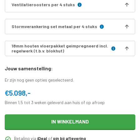
Ventilatieroosters per 4 stuks
Stormverankering set metaal per 4 stuks
18mm houten vloerpakket geimpregneerd incl.
regelwerk (t.b.v. blokhut)
Jouw samenstelling:
Er zijn nog geen opties geselecteerd.
€5.098,-
Binnen 1,5 tot 3 weken geleverd aan huis of op afroep
IN WINKELMAND
Betaling via
iDeal
of
pin bij aflevering