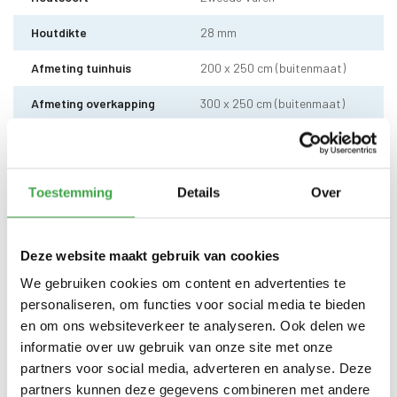
Houtdikte
28 mm
Afmeting tuinhuis
200 x 250 cm (buitenmaat)
Afmeting overkapping
300 x 250 cm (buitenmaat)
Doorloophoogte
211 cm
Wandhoogte
236 cm
Toestemming
Details
Over
Dakhoogte totaal
249 cm
Dakmaat (b x d)
560 x 290 cm
Deze website maakt gebruik van cookies
Sleufpaal
12 x 12 cm - 6 stuks
We gebruiken cookies om content en advertenties te
personaliseren, om functies voor social media te bieden
Dakhout
18 mm OSB dakhout
en om ons websiteverkeer te analyseren. Ook delen we
informatie over uw gebruik van onze site met onze
EPDM uit 1 stuk geleverd incl.
kit, dakdoorvoer en regenpijp
partners voor social media, adverteren en analyse. Deze
Dakbedekking
tot aan maaiveld - 10 jaar
partners kunnen deze gegevens combineren met andere
garantie