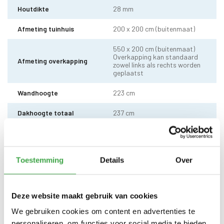
Houtdikte
28 mm
Afmeting tuinhuis
200 x 200 cm (buitenmaat)
550 x 200 cm (buitenmaat)
Overkapping kan standaard
Afmeting overkapping
zowel links als rechts worden
geplaatst
Wandhoogte
223 cm
Dakhoogte totaal
237 cm
Dakmaat (b x d)
590 x 220 cm
10 x 10 cm - 2 stuks incl.
Staander
Toestemming
Details
Over
stelvoet
Dakhout
18 mm dakhout
Deze website maakt gebruik van cookies
EPDM uit 1 stuk geleverd incl.
kit, dakdoorvoer en regenpijp
We gebruiken cookies om content en advertenties te
Dakbedekking
tot aan maaiveld - 10 jaar
personaliseren, om functies voor social media te bieden