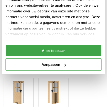
garantie
en om ons websiteverkeer te analyseren. Ook delen we
Enkele deur zonder drempel -
informatie over uw gebruik van onze site met onze
Deur
voorzien van echt glas
partners voor social media, adverteren en analyse. Deze
partners kunnen deze gegevens combineren met andere
Doorloophoogte deur
188 cm
informatie die u aan ze heeft verstrekt of die ze hebben
Alle bevestigingsmaterialen
verzameld op basis van uw gebruik van hun services.
Bevestigingsmaterialen
zijn inbegrepen
Gratis thuisbezorgd - In
Transport
Nederland
Alles toestaan
Aanpassen
Draairichting deur
*