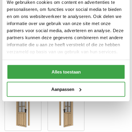
We gebruiken cookies om content en advertenties te
personaliseren, om functies voor social media te bieden
Enkele deur zonder drempel -
Deur
voorzien van echt glas
en om ons websiteverkeer te analyseren. Ook delen we
informatie over uw gebruik van onze site met onze
Doorloophoogte deur
188 cm
partners voor social media, adverteren en analyse. Deze
partners kunnen deze gegevens combineren met andere
Alle bevestigingsmaterialen
Bevestigingsmaterialen
zijn inbegrepen
informatie die u aan ze heeft verstrekt of die ze hebben
verzameld op basis van uw gebruik van hun services.
Gratis thuisbezorgd - In
Transport
Nederland
Alles toestaan
Draairichting deur
*
Aanpassen