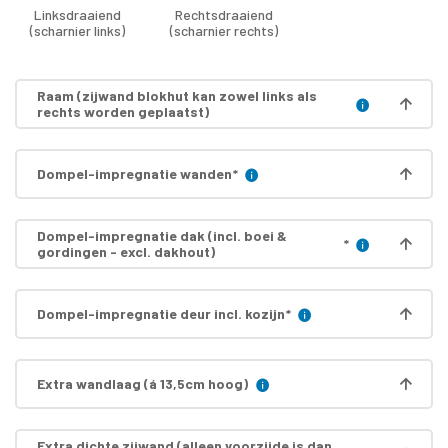
Linksdraaiend
Rechtsdraaiend
(scharnier links)
(scharnier rechts)
Raam (zijwand blokhut kan zowel links als
rechts worden geplaatst)
Dompel-impregnatie wanden
*
Dompel-impregnatie dak (incl. boei &
*
gordingen - excl. dakhout)
Dompel-impregnatie deur incl. kozijn
*
Extra wandlaag (á 13,5cm hoog)
Extra dichte zijwand (alleen voorzijde is dan