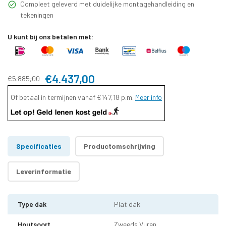
Compleet geleverd met duidelijke montagehandleiding en
tekeningen
U kunt bij ons betalen met:
€4.437,00
€5.885,00
Of betaal in termijnen vanaf
€147,18
p.m.
Meer info
Specificaties
Productomschrijving
Leverinformatie
Type dak
Plat dak
Houtsoort
Zweeds Vuren