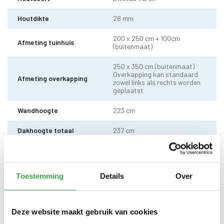
Houtdikte
28 mm
200 x 250 cm + 100cm
Afmeting tuinhuis
(buitenmaat)
250 x 350 cm (buitenmaat)
Overkapping kan standaard
Afmeting overkapping
zowel links als rechts worden
geplaatst
Wandhoogte
223 cm
Dakhoogte totaal
237 cm
10 x 10 cm - 3 stuks incl.
Staander
stelvoet
Toestemming
Details
Over
Dakhout
18 mm dakhout
EPDM uit 1 stuk geleverd incl.
kit, dak doorvoer en regenpijp
Dakbedekking
Deze website maakt gebruik van cookies
tot aan maaiveld - 10 jaar
garantie