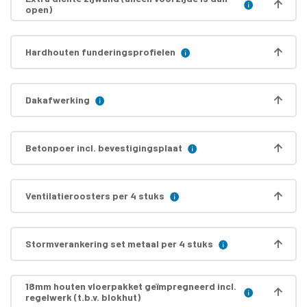
open)
Hardhouten funderingsprofielen
Dakafwerking
Betonpoer incl. bevestigingsplaat
Ventilatieroosters per 4 stuks
Stormverankering set metaal per 4 stuks
18mm houten vloerpakket geïmpregneerd incl.
regelwerk (t.b.v. blokhut)