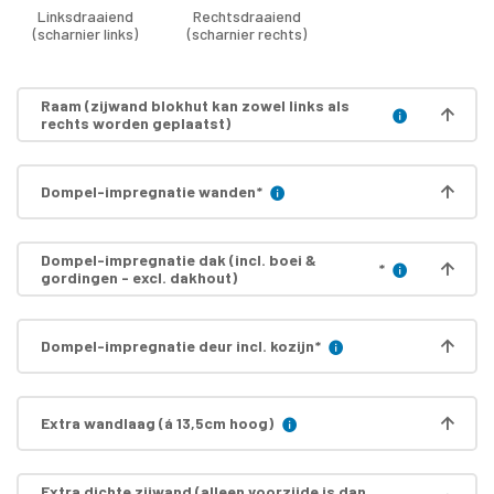
Linksdraaiend
Rechtsdraaiend
(scharnier links)
(scharnier rechts)
Raam (zijwand blokhut kan zowel links als
rechts worden geplaatst)
Dompel-impregnatie wanden
*
Dompel-impregnatie dak (incl. boei &
*
gordingen - excl. dakhout)
Dompel-impregnatie deur incl. kozijn
*
Extra wandlaag (á 13,5cm hoog)
Extra dichte zijwand (alleen voorzijde is dan