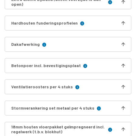
open)
Hardhouten funderingsprofielen
Dakafwerking
Betonpoer incl. bevestigingsplaat
Ventilatieroosters per 4 stuks
Stormverankering set metaal per 4 stuks
18mm houten vloerpakket geïmpregneerd incl.
regelwerk (t.b.v. blokhut)