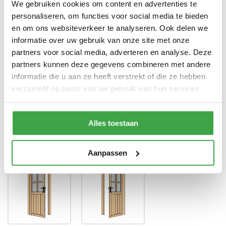
We gebruiken cookies om content en advertenties te
personaliseren, om functies voor social media te bieden
Enkele deur zonder drempel -
Deur
voorzien van echt glas
en om ons websiteverkeer te analyseren. Ook delen we
informatie over uw gebruik van onze site met onze
Doorloophoogte deur
188 cm
partners voor social media, adverteren en analyse. Deze
partners kunnen deze gegevens combineren met andere
Alle bevestigingsmaterialen
Bevestigingsmaterialen
zijn inbegrepen
informatie die u aan ze heeft verstrekt of die ze hebben
verzameld op basis van uw gebruik van hun services.
Gratis thuisbezorgd - In
Transport
Nederland
Alles toestaan
Draairichting deur
*
Aanpassen