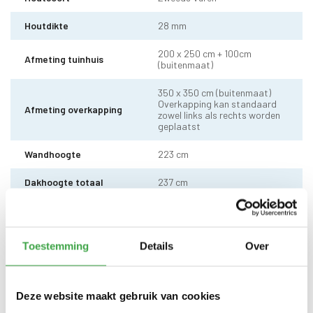
Houtdikte
28 mm
200 x 250 cm + 100cm
Afmeting tuinhuis
(buitenmaat)
350 x 350 cm (buitenmaat)
Overkapping kan standaard
Afmeting overkapping
zowel links als rechts worden
geplaatst
Wandhoogte
223 cm
Dakhoogte totaal
237 cm
10 x 10 cm - 3 stuks incl.
Staander
stelvoet
Toestemming
Details
Over
Dakhout
18 mm dakhout
EPDM uit 1 stuk geleverd incl.
kit, dak doorvoer en regenpijp
Dakbedekking
Deze website maakt gebruik van cookies
tot aan maaiveld - 10 jaar
garantie