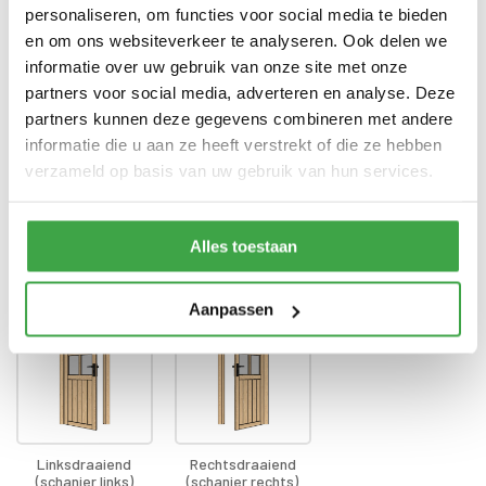
Enkele deur zonder drempel -
Deur
personaliseren, om functies voor social media te bieden
voorzien van echt glas
en om ons websiteverkeer te analyseren. Ook delen we
Doorloophoogte deur
188 cm
informatie over uw gebruik van onze site met onze
partners voor social media, adverteren en analyse. Deze
Alle bevestigingsmaterialen
Bevestigingsmaterialen
partners kunnen deze gegevens combineren met andere
zijn inbegrepen
informatie die u aan ze heeft verstrekt of die ze hebben
Gratis thuisbezorgd - In
verzameld op basis van uw gebruik van hun services.
Transport
Nederland
Alles toestaan
Draairichting deur
*
Aanpassen
Linksdraaiend
Rechtsdraaiend
(schanier links)
(schanier rechts)