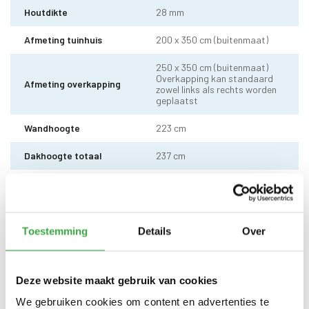
Houtdikte
28 mm
Afmeting tuinhuis
200 x 350 cm (buitenmaat)
250 x 350 cm (buitenmaat)
Overkapping kan standaard
Afmeting overkapping
zowel links als rechts worden
geplaatst
Wandhoogte
223 cm
Dakhoogte totaal
237 cm
10 x 10 cm - 1 stuks incl.
Staander
stelvoet
Dakhout
18 mm dakhout
Toestemming
Details
Over
EPDM uit 1 stuk geleverd incl.
kit, dak doorvoer en regenpijp
Dakbedekking
tot aan maaiveld - 10 jaar
Deze website maakt gebruik van cookies
garantie
We gebruiken cookies om content en advertenties te