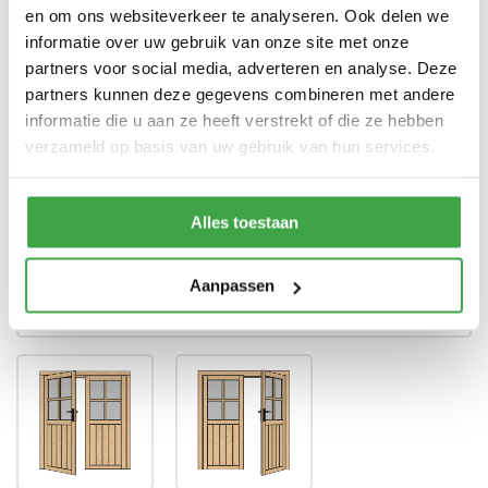
garantie
en om ons websiteverkeer te analyseren. Ook delen we
informatie over uw gebruik van onze site met onze
Dubbele deur zonder drempel -
Deur
voorzien van echt glas
partners voor social media, adverteren en analyse. Deze
partners kunnen deze gegevens combineren met andere
Doorloophoogte deur
188 cm
informatie die u aan ze heeft verstrekt of die ze hebben
verzameld op basis van uw gebruik van hun services.
Alle bevestigingsmaterialen
Bevestigingsmaterialen
zijn inbegrepen
Gratis thuisbezorgd - In
Transport
Alles toestaan
Nederland
Aanpassen
Positie klink
*