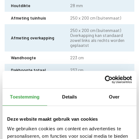
Houtdikte
28 mm
Afmeting tuinhuis
250 x 200 cm (buitenmaat)
250 x 200 cm (buitenmaat)
Overkapping kan standaard
Afmeting overkapping
zowel links als rechts worden
geplaatst
Wandhoogte
223 cm
Dakhoogte totaal
237 cm
Dakmaat (b x d)
540 x 220 cm
10 x 10 cm - 1 stuks incl.
Toestemming
Details
Over
Staander
stelvoet
Dakhout
18 mm dakhout
Deze website maakt gebruik van cookies
EPDM uit 1 stuk geleverd incl.
We gebruiken cookies om content en advertenties te
kit, dakdoorvoer en regenpijp
Dakbedekking
tot aan maaiveld - 10 jaar
personaliseren, om functies voor social media te bieden