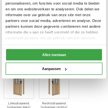
Enkele deur zonder drempel -
Deur
personaliseren, om functies voor social media te bieden
voorzien van echt glas
en om ons websiteverkeer te analyseren. Ook delen we
Doorloophoogte deur
188 cm
informatie over uw gebruik van onze site met onze
partners voor social media, adverteren en analyse. Deze
Alle bevestigingsmaterialen
Bevestigingsmaterialen
partners kunnen deze gegevens combineren met andere
zijn inbegrepen
informatie die u aan ze heeft verstrekt of die ze hebben
Gratis thuisbezorgd - In
verzameld op basis van uw gebruik van hun services.
Transport
Nederland
Alles toestaan
Draairichting deur
*
Aanpassen
Linksdraaiend
Rechtsdraaiend
(scharnier links)
(scharnier rechts)