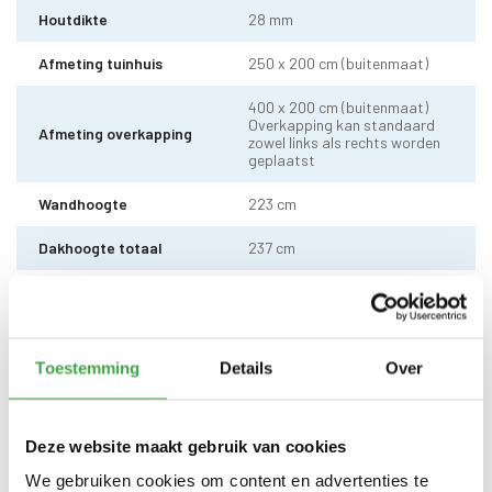
Houtdikte
28 mm
Afmeting tuinhuis
250 x 200 cm (buitenmaat)
400 x 200 cm (buitenmaat)
Overkapping kan standaard
Afmeting overkapping
zowel links als rechts worden
geplaatst
Wandhoogte
223 cm
Dakhoogte totaal
237 cm
10 x 10 cm - 1 stuks incl.
Staander
stelvoet
Dakhout
18 mm dakhout
Toestemming
Details
Over
EPDM uit 1 stuk geleverd incl.
kit, dak doorvoer en regenpijp
Dakbedekking
tot aan maaiveld - 10 jaar
Deze website maakt gebruik van cookies
garantie
We gebruiken cookies om content en advertenties te