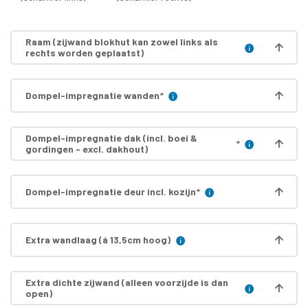
Raam (zijwand blokhut kan zowel links als
rechts worden geplaatst)
Dompel-impregnatie wanden
*
Dompel-impregnatie dak (incl. boei &
*
gordingen - excl. dakhout)
Dompel-impregnatie deur incl. kozijn
*
Extra wandlaag (á 13,5cm hoog)
Extra dichte zijwand (alleen voorzijde is dan
open)