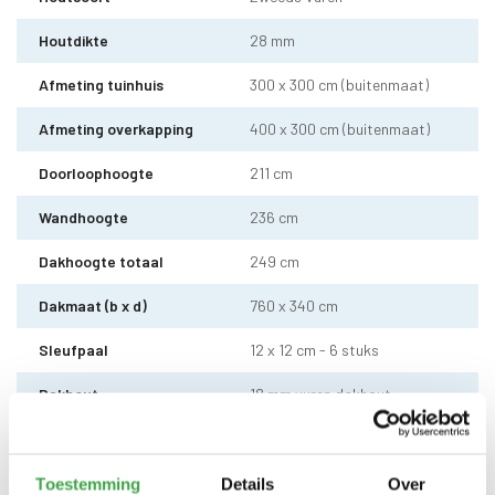
Houtdikte
28 mm
Afmeting tuinhuis
300 x 300 cm (buitenmaat)
Afmeting overkapping
400 x 300 cm (buitenmaat)
Doorloophoogte
211 cm
Wandhoogte
236 cm
Dakhoogte totaal
249 cm
Dakmaat (b x d)
760 x 340 cm
Sleufpaal
12 x 12 cm - 6 stuks
Dakhout
18 mm vuren dakhout
EPDM uit 1 stuk geleverd incl.
kit, dakdoorvoer en regenpijp
Dakbedekking
tot aan maaiveld - 10 jaar
Toestemming
Details
Over
garantie