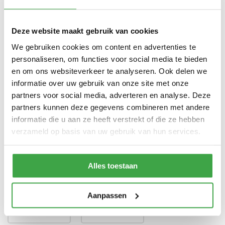
Dubbele deur zonder drempel -
Deur
voorzien van echt glas
Deze website maakt gebruik van cookies
Doorloophoogte deur
188 cm
We gebruiken cookies om content en advertenties te
personaliseren, om functies voor social media te bieden
Alle bevestigingsmaterialen
Bevestigingsmaterialen
en om ons websiteverkeer te analyseren. Ook delen we
zijn inbegrepen
informatie over uw gebruik van onze site met onze
Gratis thuisbezorgd - In
partners voor social media, adverteren en analyse. Deze
Transport
Nederland
partners kunnen deze gegevens combineren met andere
informatie die u aan ze heeft verstrekt of die ze hebben
verzameld op basis van uw gebruik van hun services.
Dakafwerking
Alles toestaan
Aanpassen