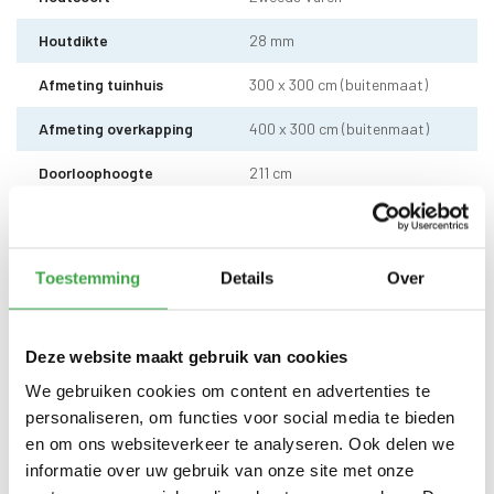
Houtdikte
28 mm
Afmeting tuinhuis
300 x 300 cm (buitenmaat)
Afmeting overkapping
400 x 300 cm (buitenmaat)
Doorloophoogte
211 cm
Wandhoogte
236 cm
Dakhoogte totaal
249 cm
Toestemming
Details
Over
Dakmaat (b x d)
760 x 340 cm
Sleufpaal
12 x 12 cm - 6 stuks
Deze website maakt gebruik van cookies
We gebruiken cookies om content en advertenties te
Dakhout
18 mm OSB dakhout
personaliseren, om functies voor social media te bieden
EPDM uit 1 stuk geleverd incl.
en om ons websiteverkeer te analyseren. Ook delen we
kit, dakdoorvoer en regenpijp
Dakbedekking
informatie over uw gebruik van onze site met onze
tot aan maaiveld - 10 jaar
garantie