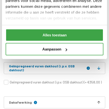
partners voor social media, adverteren en analyse. Deze
partners kunnen deze gegevens combineren met andere
Dubbele deur zonder drempel -
Deur
informatie die u aan ze heeft verstrekt of die ze hebben
voorzien van echt glas
verzameld op basis van uw gebruik van hun services.
Doorloophoogte deur
188 cm
Alle bevestigingsmaterialen
Bevestigingsmaterialen
Alles toestaan
zijn inbegrepen
Gratis thuisbezorgd - In
Transport
Aanpassen
Nederland
Geïmpregneerd vuren dakhout (i.p.v. OSB
dakhout)
Geïmpregneerd vuren dakhout (i.p.v. OSB dakhout) (+ €358,00 )
Dakafwerking