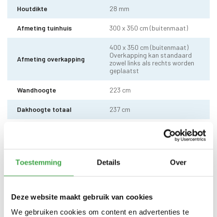
Houtdikte
28 mm
Afmeting tuinhuis
300 x 350 cm (buitenmaat)
400 x 350 cm (buitenmaat)
Overkapping kan standaard
Afmeting overkapping
zowel links als rechts worden
geplaatst
Wandhoogte
223 cm
Dakhoogte totaal
237 cm
10 x 10 cm - 1 stuks incl.
Staander
stelvoet
Dakhout
18 mm dakhout
Toestemming
Details
Over
EPDM uit 1 stuk geleverd incl.
kit, dak doorvoer en regenpijp
Dakbedekking
tot aan maaiveld - 10 jaar
Deze website maakt gebruik van cookies
garantie
We gebruiken cookies om content en advertenties te