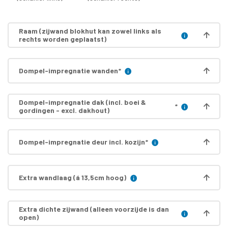
Raam (zijwand blokhut kan zowel links als
rechts worden geplaatst)
Dompel-impregnatie wanden
*
Dompel-impregnatie dak (incl. boei &
*
gordingen - excl. dakhout)
Dompel-impregnatie deur incl. kozijn
*
Extra wandlaag (á 13,5cm hoog)
Extra dichte zijwand (alleen voorzijde is dan
open)