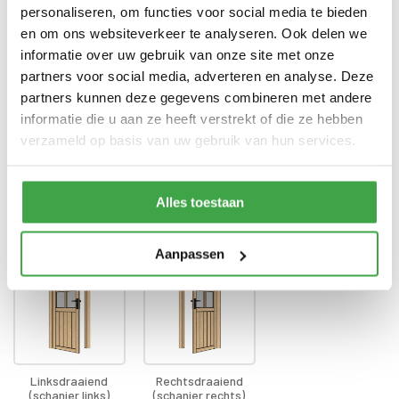
Enkele deur zonder drempel -
Deur
personaliseren, om functies voor social media te bieden
voorzien van echt glas
en om ons websiteverkeer te analyseren. Ook delen we
Doorloophoogte deur
188 cm
informatie over uw gebruik van onze site met onze
partners voor social media, adverteren en analyse. Deze
Alle bevestigingsmaterialen
Bevestigingsmaterialen
partners kunnen deze gegevens combineren met andere
zijn inbegrepen
informatie die u aan ze heeft verstrekt of die ze hebben
Gratis thuisbezorgd - In
verzameld op basis van uw gebruik van hun services.
Transport
Nederland
Alles toestaan
Draairichting deur
*
Aanpassen
Linksdraaiend
Rechtsdraaiend
(schanier links)
(schanier rechts)