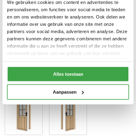
We gebruiken cookies om content en advertenties te
personaliseren, om functies voor social media te bieden
Enkele deur zonder drempel -
Deur
voorzien van echt glas
en om ons websiteverkeer te analyseren. Ook delen we
informatie over uw gebruik van onze site met onze
Doorloophoogte deur
188 cm
partners voor social media, adverteren en analyse. Deze
partners kunnen deze gegevens combineren met andere
Alle bevestigingsmaterialen
Bevestigingsmaterialen
zijn inbegrepen
informatie die u aan ze heeft verstrekt of die ze hebben
verzameld op basis van uw gebruik van hun services.
Gratis thuisbezorgd - In
Transport
Nederland
Alles toestaan
Draairichting deur
*
Aanpassen