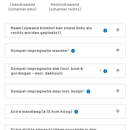
Linksdraaiend
Rechtsdraaiend
(scharnier links)
(scharnier rechts)
Raam (zijwand blokhut kan zowel links als
rechts worden geplaatst)
Dompel-impregnatie wanden
*
Dompel-impregnatie dak (incl. boei &
*
gordingen - excl. dakhout)
Dompel-impregnatie deur incl. kozijn
*
Extra wandlaag (á 13,5cm hoog)
Extra dichte zijwand (alleen voorzijde is dan