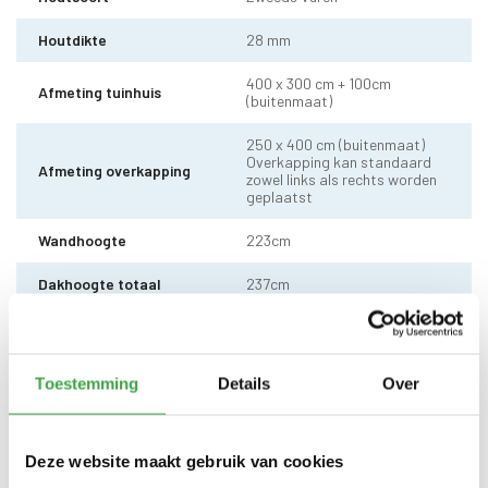
Houtdikte
28 mm
400 x 300 cm + 100cm
Afmeting tuinhuis
(buitenmaat)
250 x 400 cm (buitenmaat)
Overkapping kan standaard
Afmeting overkapping
zowel links als rechts worden
geplaatst
Wandhoogte
223cm
Dakhoogte totaal
237cm
10 x 10 cm - 3 stuks incl.
Staander
stelvoet
Toestemming
Details
Over
Dakhout
18 mm dakhout
EPDM uit 1 stuk geleverd incl.
kit, dak doorvoer en regenpijp
Dakbedekking
Deze website maakt gebruik van cookies
tot aan maaiveld - 10 jaar
garantie