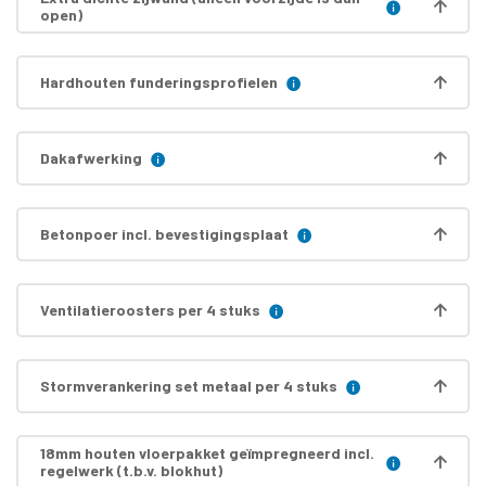
open)
Hardhouten funderingsprofielen
Dakafwerking
Betonpoer incl. bevestigingsplaat
Ventilatieroosters per 4 stuks
Stormverankering set metaal per 4 stuks
18mm houten vloerpakket geïmpregneerd incl.
regelwerk (t.b.v. blokhut)