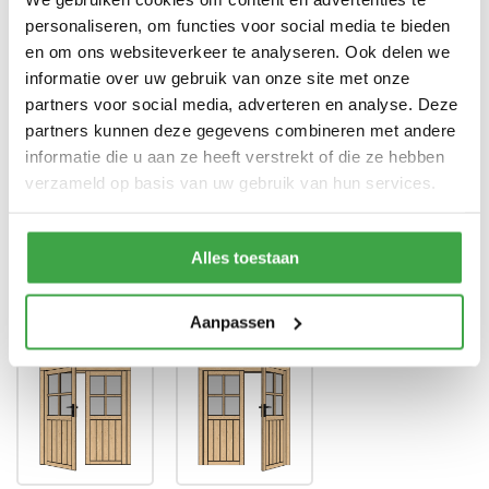
personaliseren, om functies voor social media te bieden
Dubbele deur zonder drempel -
Deur
en om ons websiteverkeer te analyseren. Ook delen we
voorzien van echt glas
informatie over uw gebruik van onze site met onze
Doorloophoogte deur
188 cm
partners voor social media, adverteren en analyse. Deze
partners kunnen deze gegevens combineren met andere
Alle bevestigingsmaterialen
Bevestigingsmaterialen
informatie die u aan ze heeft verstrekt of die ze hebben
zijn inbegrepen
verzameld op basis van uw gebruik van hun services.
Gratis thuisbezorgd - In
Transport
Nederland
Alles toestaan
Positie klink
*
Aanpassen