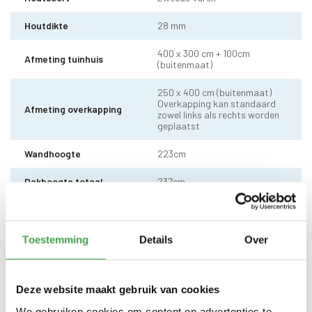
Houtdikte
28 mm
400 x 300 cm + 100cm
Afmeting tuinhuis
(buitenmaat)
250 x 400 cm (buitenmaat)
Overkapping kan standaard
Afmeting overkapping
zowel links als rechts worden
geplaatst
Wandhoogte
223cm
Dakhoogte totaal
237cm
10 x 10 cm - 3 stuks incl.
Staander
stelvoet
Toestemming
Details
Over
Dakhout
18 mm dakhout
EPDM uit 1 stuk geleverd incl.
kit, dak doorvoer en regenpijp
Deze website maakt gebruik van cookies
Dakbedekking
tot aan maaiveld - 10 jaar
garantie
We gebruiken cookies om content en advertenties te