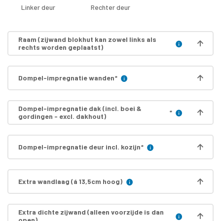
Linker deur
Rechter deur
Raam (zijwand blokhut kan zowel links als
rechts worden geplaatst)
Dompel-impregnatie wanden
*
Dompel-impregnatie dak (incl. boei &
*
gordingen - excl. dakhout)
Dompel-impregnatie deur incl. kozijn
*
Extra wandlaag (á 13,5cm hoog)
Extra dichte zijwand (alleen voorzijde is dan
open)