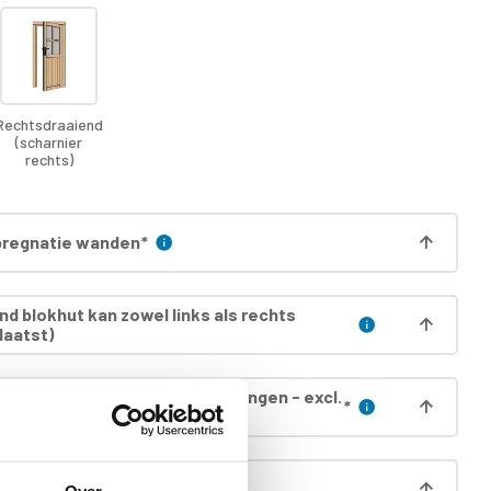
Rechtsdraaiend
(scharnier
rechts)
regnatie wanden
*
nd blokhut kan zowel links als rechts
laatst)
egnatie dak (incl. boei & gordingen - excl.
*
egnatie deur incl. kozijn
*