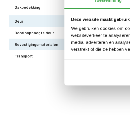
Toestemming
EPDM uit 1 stuk geleverd incl. kit,
Dakbedekking
10 jaar garantie
Deze website maakt gebruik
Deur
Enkele deur zonder drempel - voor
We gebruiken cookies om cont
Doorloophoogte deur
188 cm
websiteverkeer te analyseren
media, adverteren en analys
Bevestigingsmaterialen
Alle bevestigingsmaterialen zijn i
verstrekt of die ze hebben v
Transport
Gratis thuisbezorgd - In Nederlan