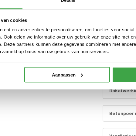
Details
 dak doorvoer en regenpijp tot aan maaiveld -
 van cookies
Extra wandl
zien van echt glas
ent en advertenties te personaliseren, om functies voor social
. Ook delen we informatie over uw gebruik van onze site met on
e. Deze partners kunnen deze gegevens combineren met andere i
Extra dichte
nbegrepen
erzameld op basis van uw gebruik van hun services.
d
Hardhouten
Aanpassen
Dakafwerki
Betonpoer i
Ventilatier