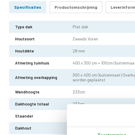
Specificaties
Productomschrijving
Leverinform
Type dak
Plat dak
Houtsoort
Zweeds Vuren
Houtdikte
28 mm
Afmeting tuinhuis
400 x 300 cm + 100cm (buitenmaa
300 x 400 cm (buitenmaat) Overka
Afmeting overkapping
worden geplaatst
Wandhoogte
223cm
Dakhoogte totaal
237cm
Staander
10 x 10 cm - 3 stuks incl. stelvoet
Dakhout
18 mm dakhout