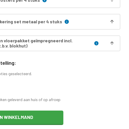
ering set metaal per 4 stuks
 vloerpakket geïmpregneerd incl.
.b.v. blokhut)
elling:
pties geselecteerd.
eken geleverd aan huis of op afroep
IN WINKELMAND