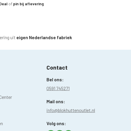
iDeal
of
pin bij aflevering
ering uit
eigen Nederlandse fabriek
Contact
Bel ons:
0591 745271
Center
Mail ons:
info@blokhuttenoutlet.nl
en
Volg ons: