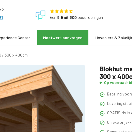
n?
Een
8.9
uit
600
beoordelingen
71
xperience Center
Maatwerk aanvragen
Hoveniers & Zakelij
0 / 300 x 400cm
Blokhut me
300 x 400
Op voorraad: b
Betaling voora
Levering uit 
GRATIS thuis 
Unieke prijs-k
Compleet gele