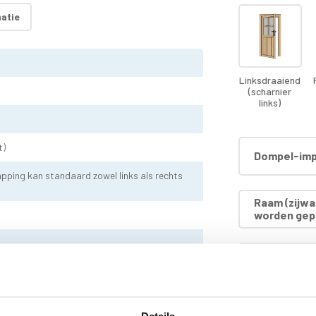
atie
Linksdraaiend
(scharnier
links)
t)
Dompel-imp
pping kan standaard zowel links als rechts
Raam (zijwa
worden gep
Dompel-impr
dakhout)
Dompel-impr