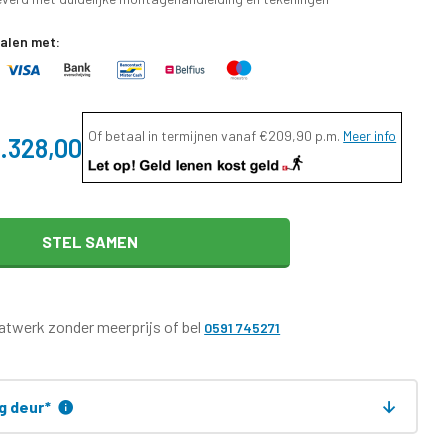
talen met:
Of betaal in termijnen vanaf
€209,90
p.m.
Meer info
.328,00
STEL SAMEN
twerk zonder meerprijs of bel
0591 745271
ng deur
*