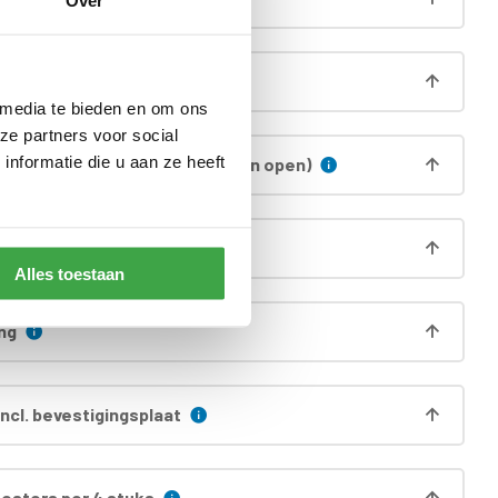
Over
aag (á 13,5cm hoog)
 media te bieden en om ons
ze partners voor social
nformatie die u aan ze heeft
 zijwand (alleen voorzijde is dan open)
 funderingsprofielen
Alles toestaan
ng
ncl. bevestigingsplaat
oosters per 4 stuks