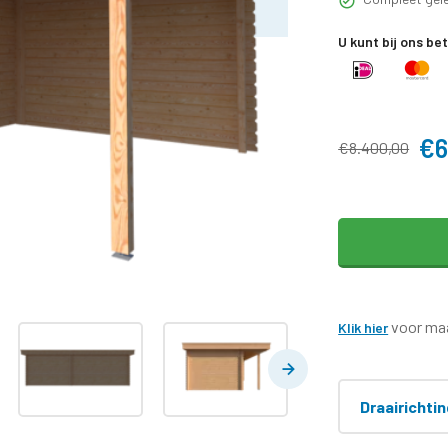
U kunt bij ons be
€6
€8.400,00
voor maa
Klik hier
Draairichti