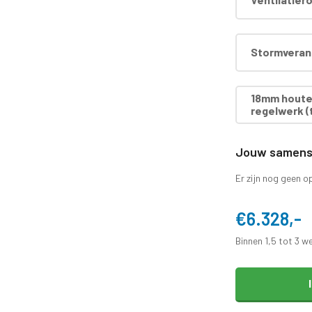
Stormverank
18mm houten
regelwerk (t
Jouw samenst
Er zijn nog geen o
€6.328,-
Binnen 1,5 tot 3 w