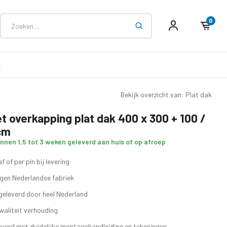
0
k
Bekijk overzicht van: Plat dak
t overkapping plat dak 400 x 300 + 100 /
cm
innen 1,5 tot 3 weken geleverd aan huis of op afroep
f of per pin bij levering
eigen Nederlandse fabriek
geleverd door heel Nederland
waliteit verhouding
verd met duidelijke montagehandleiding en tekeningen