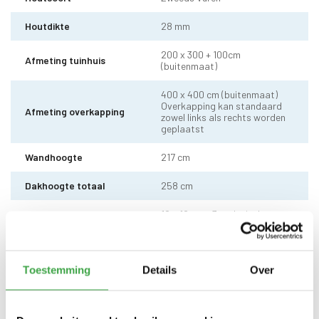
Houtdikte
28 mm
200 x 300 + 100cm
Afmeting tuinhuis
(buitenmaat)
400 x 400 cm (buitenmaat)
Overkapping kan standaard
Afmeting overkapping
zowel links als rechts worden
geplaatst
Wandhoogte
217 cm
Dakhoogte totaal
258 cm
10 x 10 cm - 3 stuks incl.
Staander
stelvoet
Dakhout
18 mm dakhout
Toestemming
Details
Over
Dakshingles met 10 jaar
Dakbedekking
garantie (keuze uit: rood,
zwart en groen)