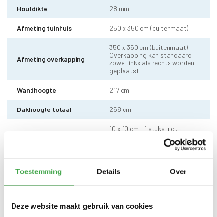
Houtdikte
28 mm
Afmeting tuinhuis
250 x 350 cm (buitenmaat)
350 x 350 cm (buitenmaat)
Overkapping kan standaard
Afmeting overkapping
zowel links als rechts worden
geplaatst
Wandhoogte
217 cm
Dakhoogte totaal
258 cm
10 x 10 cm - 1 stuks incl.
Staander
stelvoet
Dakhout
18 mm dakhout
Toestemming
Details
Over
Dakshingles met 10 jaar
Dakbedekking
garantie (keuze uit: rood,
zwart en groen)
Deze website maakt gebruik van cookies
Dubbele deur zonder drempel -
Deur