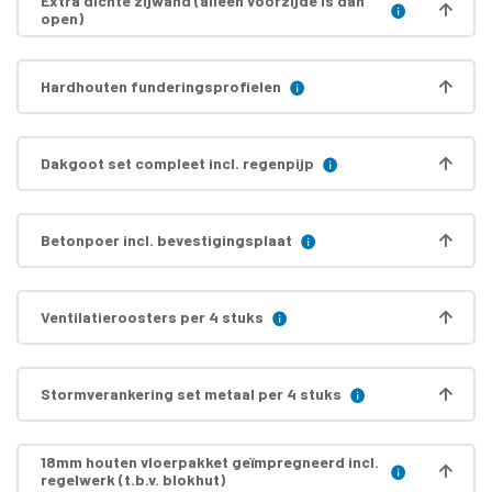
Extra dichte zijwand (alleen voorzijde is dan
open)
Hardhouten funderingsprofielen
Dakgoot set compleet incl. regenpijp
Betonpoer incl. bevestigingsplaat
Ventilatieroosters per 4 stuks
Stormverankering set metaal per 4 stuks
18mm houten vloerpakket geïmpregneerd incl.
regelwerk (t.b.v. blokhut)