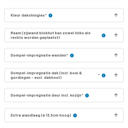
Kleur dakshingles
*
Raam (zijwand blokhut kan zowel links als
rechts worden geplaatst)
Dompel-impregnatie wanden
*
Dompel-impregnatie dak (incl. boei &
*
gordingen - excl. dakhout)
Dompel-impregnatie deur incl. kozijn
*
Extra wandlaag (á 13,5cm hoog)