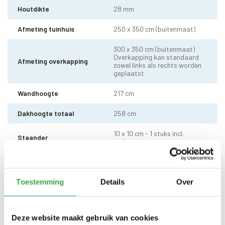
Houtdikte
28 mm
Afmeting tuinhuis
250 x 350 cm (buitenmaat)
300 x 350 cm (buitenmaat)
Overkapping kan standaard
Afmeting overkapping
zowel links als rechts worden
geplaatst
Wandhoogte
217 cm
Dakhoogte totaal
258 cm
10 x 10 cm - 1 stuks incl.
Staander
stelvoet
Dakhout
18 mm dakhout
Dakshingles met 10 jaar
Toestemming
Details
Over
Dakbedekking
garantie (keuze uit: rood,
zwart en groen)
Deze website maakt gebruik van cookies
Enkele deur zonder drempel -
Deur