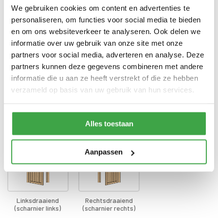
voorzien van echt glas
We gebruiken cookies om content en advertenties te
personaliseren, om functies voor social media te bieden
Doorloophoogte deur
188 cm
en om ons websiteverkeer te analyseren. Ook delen we
Alle bevestigingsmaterialen
informatie over uw gebruik van onze site met onze
Bevestigingsmaterialen
zijn inbegrepen
partners voor social media, adverteren en analyse. Deze
partners kunnen deze gegevens combineren met andere
Gratis thuisbezorgd - In
Transport
Nederland
informatie die u aan ze heeft verstrekt of die ze hebben
verzameld op basis van uw gebruik van hun services.
Draairichting deur
Alles toestaan
Aanpassen
Linksdraaiend
Rechtsdraaiend
(scharnier links)
(scharnier rechts)