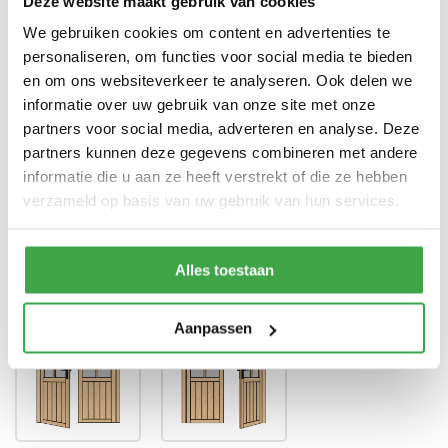
Deze website maakt gebruik van cookies
We gebruiken cookies om content en advertenties te
Dubbele deur zonder drempel -
Deur
voorzien van echt glas
personaliseren, om functies voor social media te bieden
en om ons websiteverkeer te analyseren. Ook delen we
Doorloophoogte deur
188 cm
informatie over uw gebruik van onze site met onze
partners voor social media, adverteren en analyse. Deze
Alle bevestigingsmaterialen
Bevestigingsmaterialen
zijn inbegrepen
partners kunnen deze gegevens combineren met andere
informatie die u aan ze heeft verstrekt of die ze hebben
Gratis thuisbezorgd - In
Transport
verzameld op basis van uw gebruik van hun services.
Nederland
Alles toestaan
Positie klink
*
Aanpassen