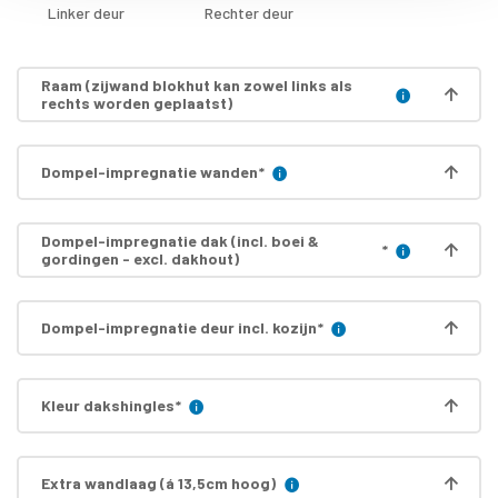
Linker deur
Rechter deur
Raam (zijwand blokhut kan zowel links als
rechts worden geplaatst)
Dompel-impregnatie wanden
*
Dompel-impregnatie dak (incl. boei &
*
gordingen - excl. dakhout)
Dompel-impregnatie deur incl. kozijn
*
Kleur dakshingles
*
Extra wandlaag (á 13,5cm hoog)