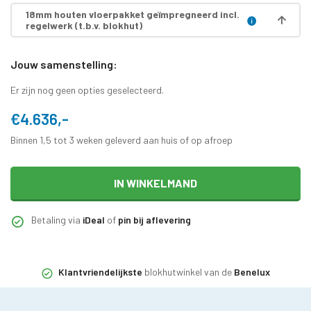
18mm houten vloerpakket geïmpregneerd incl.
regelwerk (t.b.v. blokhut)
Jouw samenstelling:
Er zijn nog geen opties geselecteerd.
€4.636,-
Binnen 1,5 tot 3 weken geleverd aan huis of op afroep
IN WINKELMAND
Betaling via
iDeal
of
pin bij aflevering
Klantvriendelijkste
blokhutwinkel van de
Benelux