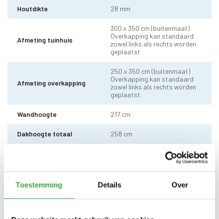
Houtdikte
28 mm
300 x 350 cm (buitenmaat)
Overkapping kan standaard
Afmeting tuinhuis
zowel links als rechts worden
geplaatst
250 x 350 cm (buitenmaat)
Overkapping kan standaard
Afmeting overkapping
zowel links als rechts worden
geplaatst
Wandhoogte
217 cm
Dakhoogte totaal
258 cm
10 x 10 cm - 1 stuks incl.
Staander
stelvoet
Dakhout
18 mm dakhout
Toestemming
Details
Over
Dakshingles met 10 jaar
Dakbedekking
garantie (keuze uit: rood,
zwart en groen)