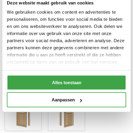
Deze website maakt gebruik van cookies
Enkele deur zonder drempel -
We gebruiken cookies om content en advertenties te
Deur
voorzien van echt glas
personaliseren, om functies voor social media te bieden
en om ons websiteverkeer te analyseren. Ook delen we
Doorloophoogte deur
188 cm
informatie over uw gebruik van onze site met onze
Alle bevestigingsmaterialen
partners voor social media, adverteren en analyse. Deze
Bevestigingsmaterialen
zijn inbegrepen
partners kunnen deze gegevens combineren met andere
informatie die u aan ze heeft verstrekt of die ze hebben
Gratis thuisbezorgd - In
Transport
Nederland
verzameld op basis van uw gebruik van hun services.
Draairichting deur
Alles toestaan
Aanpassen