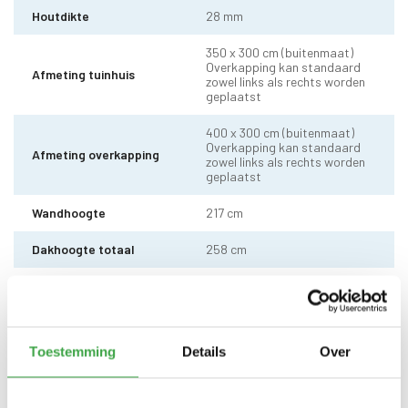
Houtdikte
28 mm
350 x 300 cm (buitenmaat)
Overkapping kan standaard
Afmeting tuinhuis
zowel links als rechts worden
geplaatst
400 x 300 cm (buitenmaat)
Overkapping kan standaard
Afmeting overkapping
zowel links als rechts worden
geplaatst
Wandhoogte
217 cm
Dakhoogte totaal
258 cm
10 x 10 cm - 1 stuks incl.
Staander
stelvoet
Dakhout
18 mm dakhout
Toestemming
Details
Over
Dakshingles met 10 jaar
Dakbedekking
garantie (keuze uit: rood,
zwart en groen)