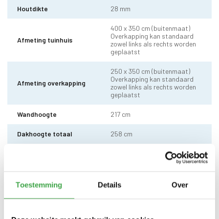
Houtdikte
28 mm
400 x 350 cm (buitenmaat)
Overkapping kan standaard
Afmeting tuinhuis
zowel links als rechts worden
geplaatst
250 x 350 cm (buitenmaat)
Overkapping kan standaard
Afmeting overkapping
zowel links als rechts worden
geplaatst
Wandhoogte
217 cm
Dakhoogte totaal
258 cm
10 x 10 cm - 1 stuks incl.
Staander
stelvoet
Dakhout
18 mm dakhout
Toestemming
Details
Over
Dakshingles met 10 jaar
Dakbedekking
garantie (keuze uit: rood,
zwart en groen)