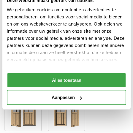
Deze website maakt gebruik van cookies
We gebruiken cookies om content en advertenties te
Dubbele deur zonder drempel -
Deur
voorzien van echt glas
personaliseren, om functies voor social media te bieden
en om ons websiteverkeer te analyseren. Ook delen we
Doorloophoogte deur
188 cm
informatie over uw gebruik van onze site met onze
partners voor social media, adverteren en analyse. Deze
Alle bevestigingsmaterialen
Bevestigingsmaterialen
zijn inbegrepen
partners kunnen deze gegevens combineren met andere
informatie die u aan ze heeft verstrekt of die ze hebben
Gratis thuisbezorgd - In
Transport
verzameld op basis van uw gebruik van hun services.
Nederland
Alles toestaan
Positie klink
*
Aanpassen