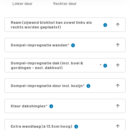
Linker deur
Rechter deur
Raam (zijwand blokhut kan zowel links als
rechts worden geplaatst)
Dompel-impregnatie wanden
*
Dompel-impregnatie dak (incl. boei &
*
gordingen - excl. dakhout)
Dompel-impregnatie deur incl. kozijn
*
Kleur dakshingles
*
Extra wandlaag (á 13,5cm hoog)