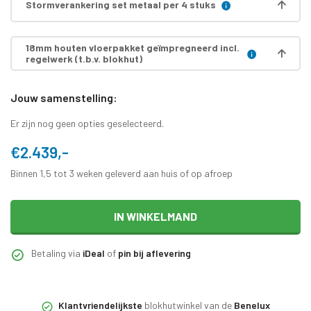
Stormverankering set metaal per 4 stuks
18mm houten vloerpakket geïmpregneerd incl.
regelwerk (t.b.v. blokhut)
Jouw samenstelling:
Er zijn nog geen opties geselecteerd.
€2.439,-
Binnen 1,5 tot 3 weken geleverd aan huis of op afroep
IN WINKELMAND
Betaling via
iDeal
of
pin bij aflevering
Klantvriendelijkste
blokhutwinkel van de
Benelux