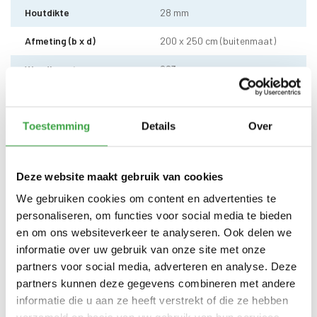
Houtdikte
28 mm
Afmeting (b x d)
200 x 250 cm (buitenmaat)
Wandhoogte
223 cm
Dakhoogte totaal
237 cm
Dakmaat (b x d)
240 x 270 cm
Toestemming
Details
Over
Dakhout
18 mm dakhout
Deze website maakt gebruik van cookies
EPDM uit 1 stuk geleverd incl.
kit, dakdoorvoer en regenpijp
We gebruiken cookies om content en advertenties te
Dakbedekking
tot aan maaiveld - 10 jaar
personaliseren, om functies voor social media te bieden
garantie
en om ons websiteverkeer te analyseren. Ook delen we
Enkele deur zonder drempel -
informatie over uw gebruik van onze site met onze
Deur
voorzien van echt glas
partners voor social media, adverteren en analyse. Deze
partners kunnen deze gegevens combineren met andere
Doorloophoogte deur
188 cm
informatie die u aan ze heeft verstrekt of die ze hebben
Alle bevestigingsmaterialen