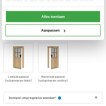
verzameld op basis van uw gebruik van hun services.
Bevestigingsmaterialen
zijn inbegrepen
Gratis thuisbezorgd - In
Transport
Nederland
Alles toestaan
Aanpassen
Draairichting deur
*
Linksdraaiend
Rechtsdraaiend
(scharnieren links)
(scharnieren rechts)
Dompel-impregnatie wanden
*