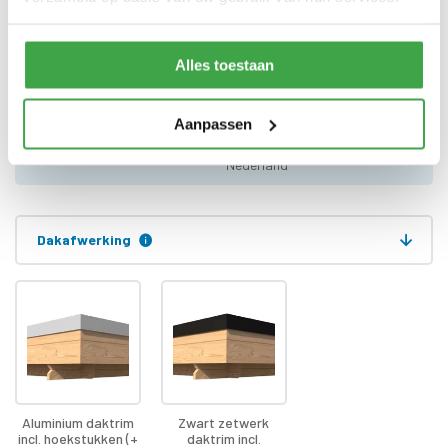
Deur
voorzien van echt glas
Doorloophoogte deur
188 cm
Alles toestaan
Alle bevestigingsmaterialen
Bevestigingsmaterialen
zijn inbegrepen
Aanpassen
Gratis thuisbezorgd - In
Transport
Nederland
Dakafwerking
Aluminium daktrim
Zwart zetwerk
incl. hoekstukken (+
daktrim incl.