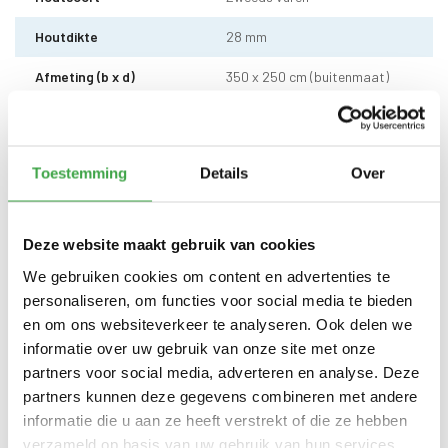
Houtdikte
28 mm
Afmeting (b x d)
350 x 250 cm (buitenmaat)
Doorloophoogte
211 cm
Wandhoogte
236 cm
Toestemming
Details
Over
Dakhoogte totaal
249 cm
Dakmaat (b x d)
410 x 290 cm
Deze website maakt gebruik van cookies
We gebruiken cookies om content en advertenties te
Sleufpaal
12 x 12 cm - 4 stuks
personaliseren, om functies voor social media te bieden
Dakhout
18 mm OSB dakhout
en om ons websiteverkeer te analyseren. Ook delen we
informatie over uw gebruik van onze site met onze
EPDM uit 1 stuk geleverd incl.
partners voor social media, adverteren en analyse. Deze
kit, dak doorvoer en regenpijp
Dakbedekking
tot aan maaiveld - 10 jaar
partners kunnen deze gegevens combineren met andere
garantie
informatie die u aan ze heeft verstrekt of die ze hebben
verzameld op basis van uw gebruik van hun services.
Enkele deur zonder drempel -