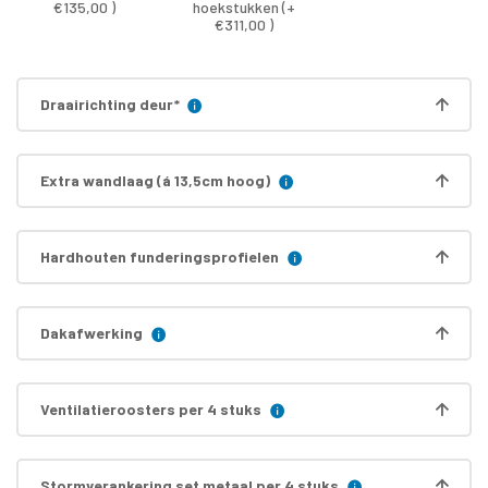
€135,00 )
hoekstukken (+
€311,00 )
Draairichting deur
*
Extra wandlaag (á 13,5cm hoog)
Hardhouten funderingsprofielen
Dakafwerking
Ventilatieroosters per 4 stuks
Stormverankering set metaal per 4 stuks