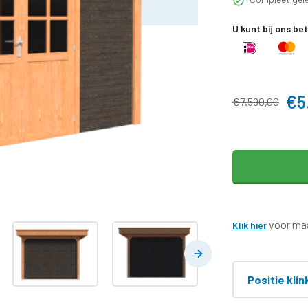
U kunt bij ons be
€5
€7.590,00
voor maa
Klik hier
Positie klin