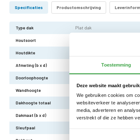
Specificaties
Productomschrijving
Leverinform
Type dak
Plat dak
Houtsoort
Zweeds vuren
Houtdikte
28 mm
Toestemming
Afmeting (b x d)
400 x 300 cm (buitenmaat)
Doorloophoogte
211 cm
Deze website maakt gebruik
Wandhoogte
236 cm
We gebruiken cookies om cont
websiteverkeer te analyseren
Dakhoogte totaal
249 cm
media, adverteren en analys
Dakmaat (b x d)
460 x 340 cm
verstrekt of die ze hebben v
Sleufpaal
12 x 12 cm - 4 stuks