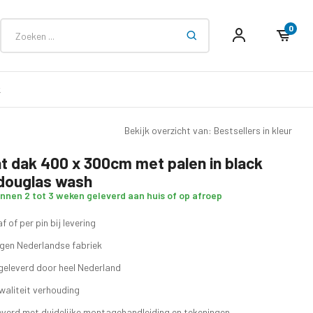
0
k
Bekijk overzicht van: Bestsellers in kleur
at dak 400 x 300cm met palen in black
douglas wash
innen 2 tot 3 weken geleverd aan huis of op afroep
f of per pin bij levering
eigen Nederlandse fabriek
geleverd door heel Nederland
waliteit verhouding
verd met duidelijke montagehandleiding en tekeningen