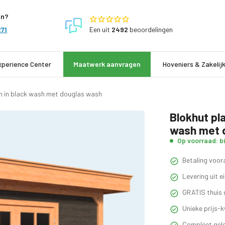
en?
Een
uit
2492
beoordelingen
271
xperience Center
Maatwerk aanvragen
Hoveniers & Zakelij
n in black wash met douglas wash
Blokhut pl
wash met 
Op voorraad: b
Betaling voora
Levering uit 
GRATIS thuis 
Unieke prijs-k
Compleet gele