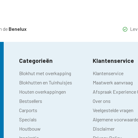
n de
Benelux
Lev
Categorieën
Klantenservice
Blokhut met overkapping
Klantenservice
Blokhutten en Tuinhuisjes
Maatwerk aanvraag
Houten overkappingen
Afspraak Experience 
Bestsellers
Over ons
Carports
Veelgestelde vragen
Specials
Algemene voorwaard
Houtbouw
Disclaimer
Inspiratie
Privacy Policy