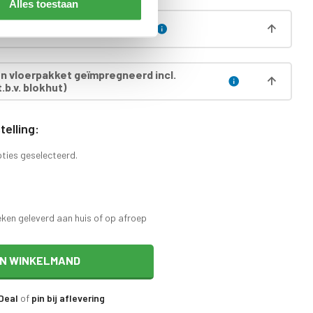
Alles toestaan
ering set metaal per 4 stuks
 vloerpakket geïmpregneerd incl.
.b.v. blokhut)
elling:
pties geselecteerd.
eken geleverd aan huis of op afroep
IN WINKELMAND
iDeal
of
pin bij aflevering