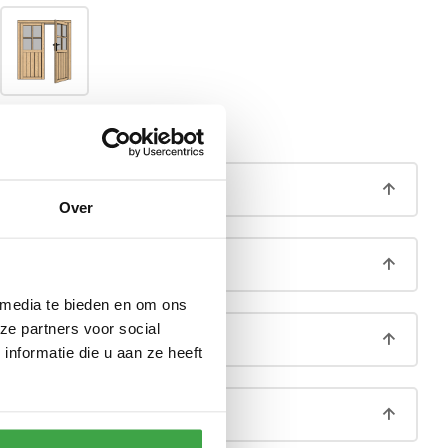
Rechter deur
aag (á 13,5cm hoog)
Over
 funderingsprofielen
 media te bieden en om ons
ze partners voor social
ng
nformatie die u aan ze heeft
oosters per 4 stuks