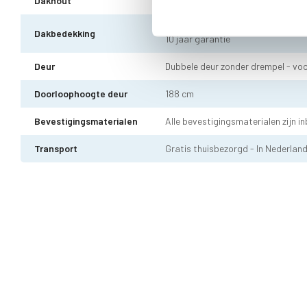
Dakhout
18 mm OSB dakhout
EPDM uit 1 stuk geleverd incl. kit,
Dakbedekking
10 jaar garantie
Deur
Dubbele deur zonder drempel - voo
Doorloophoogte deur
188 cm
Bevestigingsmaterialen
Alle bevestigingsmaterialen zijn i
Transport
Gratis thuisbezorgd - In Nederlan