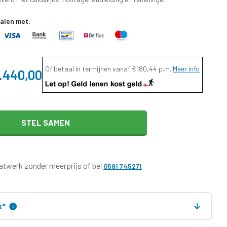
talen met:
Of betaal in termijnen vanaf
€180,44
p.m.
Meer info
.440,00
STEL SAMEN
twerk zonder meerprijs of bel
0591 745271
k
*