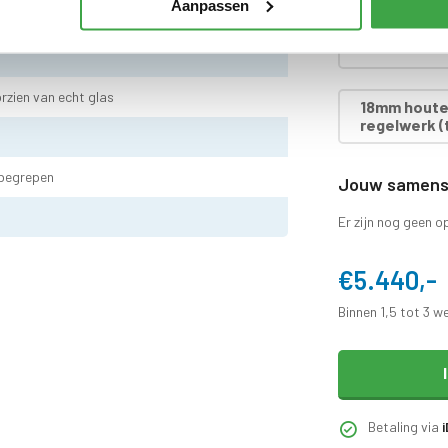
Aanpassen
Stormverank
 dak doorvoer en regenpijp tot aan maaiveld -
rzien van echt glas
18mm houten
regelwerk (t
nbegrepen
Jouw samenst
d
Er zijn nog geen o
€5.440,-
Binnen 1,5 tot 3 w
Betaling via