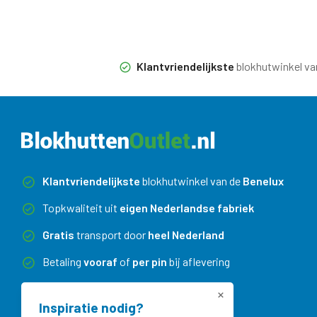
Klantvriendelijkste
blokhutwinkel va
Klantvriendelijkste
blokhutwinkel van de
Benelux
Topkwaliteit uit
eigen Nederlandse fabriek
Gratis
transport door
heel Nederland
Betaling
vooraf
of
per pin
bij aflevering
Maatwerk
zonder meerprijs
Inspiratie nodig?