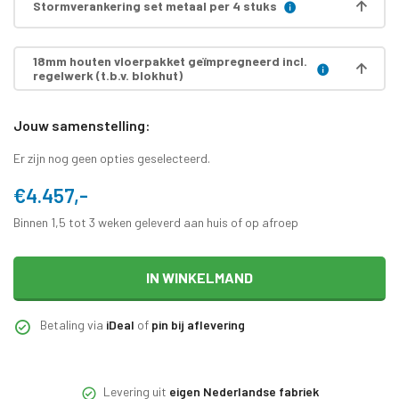
Stormverankering set metaal per 4 stuks
18mm houten vloerpakket geïmpregneerd incl.
regelwerk (t.b.v. blokhut)
Jouw samenstelling:
Er zijn nog geen opties geselecteerd.
€4.457,-
Binnen 1,5 tot 3 weken geleverd aan huis of op afroep
IN WINKELMAND
Betaling via
iDeal
of
pin bij aflevering
Levering uit
eigen Nederlandse fabriek