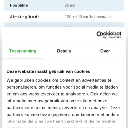
Houtdikte
28 mm
Afmeting (b x d)
400 x 400 cm (buitenmaat)
Wandhoogte
223 cm
Dakhoogte totaal
237 cm
Dakmaat (b x d)
440 x 320 cm
Toestemming
Details
Over
Dakhout
18 mm dakhout
Deze website maakt gebruik van cookies
EPDM uit 1 stuk geleverd incl.
kit, dakdoorvoer en regenpijp
We gebruiken cookies om content en advertenties te
Dakbedekking
tot aan maaiveld - 10 jaar
personaliseren, om functies voor social media te bieden
garantie
en om ons websiteverkeer te analyseren. Ook delen we
Enkele deur zonder drempel -
informatie over uw gebruik van onze site met onze
Deur
voorzien van echt glas
partners voor social media, adverteren en analyse. Deze
partners kunnen deze gegevens combineren met andere
Doorloophoogte deur
188 cm
informatie die u aan ze heeft verstrekt of die ze hebben
Alle bevestigingsmaterialen