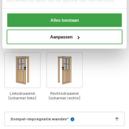
verzameld op basis van uw gebruik van hun services.
Bevestigingsmaterialen
zijn inbegrepen
Gratis thuisbezorgd - In
Transport
Nederland
Alles toestaan
Aanpassen
Draairichting deur
*
Linksdraaiend
Rechtsdraaiend
(scharnier links)
(scharnier rechts)
Dompel-impregnatie wanden
*