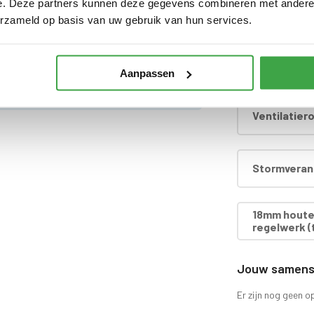
e. Deze partners kunnen deze gegevens combineren met andere i
Hardhouten
rzien van echt glas
erzameld op basis van uw gebruik van hun services.
Dakafwerki
nbegrepen
Aanpassen
d
Ventilatier
Stormverank
18mm houten
regelwerk (t
Jouw samenst
Er zijn nog geen o