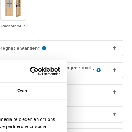
Rechter deur
regnatie wanden
*
egnatie dak (incl. boei & gordingen - excl.
*
Over
egnatie deur incl. kozijn
*
aag (á 13,5cm hoog)
 media te bieden en om ons
ze partners voor social