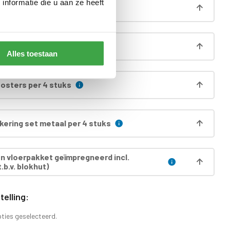
nformatie die u aan ze heeft
 funderingsprofielen
ng
Alles toestaan
oosters per 4 stuks
ering set metaal per 4 stuks
 vloerpakket geïmpregneerd incl.
.b.v. blokhut)
elling:
pties geselecteerd.