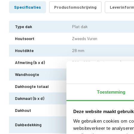
Specificaties
Productomschrijving
Leverinform
Type dak
Plat dak
Houtsoort
Zweeds Vuren
Houtdikte
28 mm
Afmeting (b x d)
500 x 200 cm (buitenmaat)
Wandhoogte
223 cm
Dakhoogte totaal
237 cm
Toestemming
Dakmaat (b x d)
540 x 220 cm
Dakhout
18 mm dakhout
Deze website maakt gebruik
We gebruiken cookies om cont
EPDM uit 1 stuk geleverd incl. kit
Dakbedekking
10 jaar garantie
websiteverkeer te analyseren