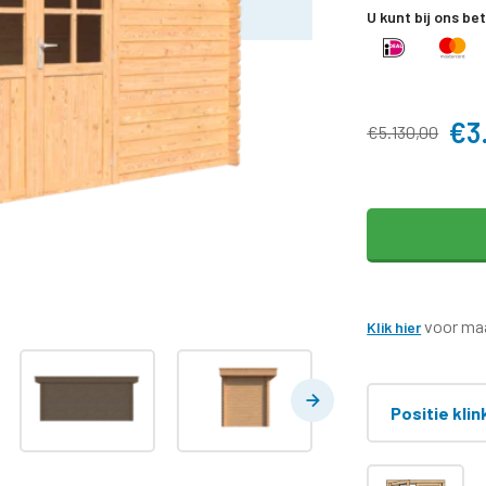
U kunt bij ons be
€3
€5.130,00
voor maa
Klik hier
Positie klin