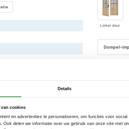
atie
Linker deur
Dompel-imp
Dompel-impr
dakhout)
Details
Dompel-impr
 van cookies
Extra wandl
ent en advertenties te personaliseren, om functies voor social
, dakdoorvoer en regenpijp tot aan maaiveld -
. Ook delen we informatie over uw gebruik van onze site met on