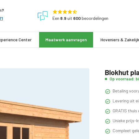
n?
Een
8.9
uit
600
beoordelingen
71
xperience Center
Maatwerk aanvragen
Hoveniers & Zakelij
Blokhut pl
Op voorraad: b
Betaling voora
Levering uit 
GRATIS thuis 
Unieke prijs-k
Compleet gele