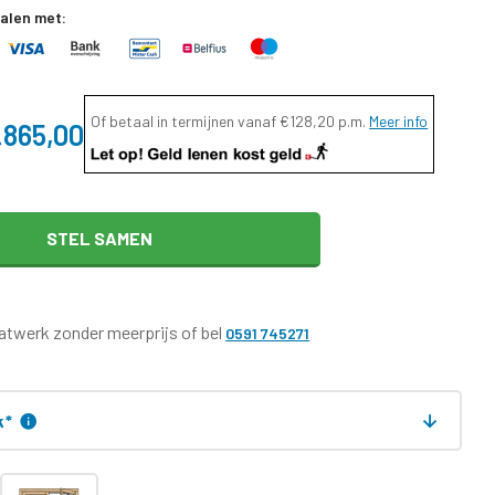
talen met:
Of betaal in termijnen vanaf
€128,20
p.m.
Meer info
.865,00
STEL SAMEN
twerk zonder meerprijs of bel
0591 745271
k
*