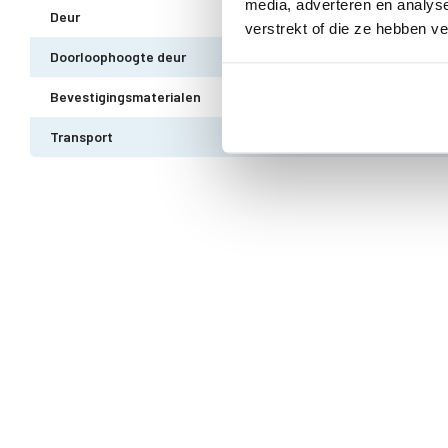
media, adverteren en analys
Deur
Dubbele deur zonder drempel - voo
verstrekt of die ze hebben v
Doorloophoogte deur
188 cm
Bevestigingsmaterialen
Alle bevestigingsmaterialen zijn i
Transport
Gratis thuisbezorgd - In Nederlan