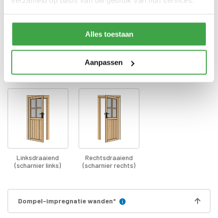
verzameld op basis van uw gebruik van hun services.
Bevestigingsmaterialen
zijn inbegrepen
Gratis thuisbezorgd - In
Transport
Nederland
Alles toestaan
Aanpassen
Draairichting deur
*
Linksdraaiend
Rechtsdraaiend
(scharnier links)
(scharnier rechts)
Dompel-impregnatie wanden
*