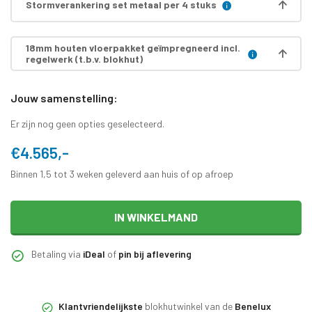
Stormverankering set metaal per 4 stuks
18mm houten vloerpakket geïmpregneerd incl.
regelwerk (t.b.v. blokhut)
Jouw samenstelling:
Er zijn nog geen opties geselecteerd.
€4.565,-
Binnen 1,5 tot 3 weken geleverd aan huis of op afroep
IN WINKELMAND
Betaling via
iDeal
of
pin bij aflevering
Klantvriendelijkste
blokhutwinkel van de
Benelux