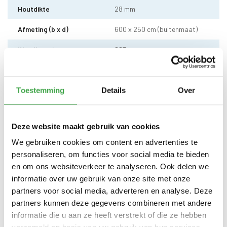
Houtdikte
28 mm
Afmeting (b x d)
600 x 250 cm (buitenmaat)
Wandhoogte
223 cm
Dakhoogte totaal
237 cm
Dakmaat (b x d)
640 x 270 cm
Toestemming
Details
Over
Dakhout
18 mm dakhout
Deze website maakt gebruik van cookies
EPDM uit 1 stuk geleverd incl.
kit, dakdoorvoer en regenpijp
We gebruiken cookies om content en advertenties te
Dakbedekking
tot aan maaiveld - 10 jaar
personaliseren, om functies voor social media te bieden
garantie
en om ons websiteverkeer te analyseren. Ook delen we
Enkele deur zonder drempel -
informatie over uw gebruik van onze site met onze
Deur
voorzien van echt glas
partners voor social media, adverteren en analyse. Deze
partners kunnen deze gegevens combineren met andere
Doorloophoogte deur
188 cm
informatie die u aan ze heeft verstrekt of die ze hebben
Alle bevestigingsmaterialen