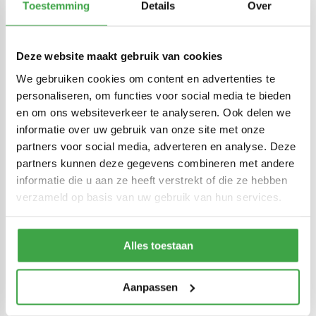
Blokhut met overkapping plat
Blokhut met overkapping plat
Toestemming
Details
Over
dak 250 x 250 + 350cm met
dak 250 x 250 + 100 / 300 x
lamellen
350cm
€6.033,00
€5.156,00
€7.985,00
€6.843,00
Deze website maakt gebruik van cookies
Op voorraad: binnen 1,5 tot 3
Op voorraad: binnen 1,5 tot 3
weken geleverd aan huis of op
weken geleverd aan huis of op
We gebruiken cookies om content en advertenties te
afroep
afroep
personaliseren, om functies voor social media te bieden
1
2
3
4
5
37
en om ons websiteverkeer te analyseren. Ook delen we
informatie over uw gebruik van onze site met onze
partners voor social media, adverteren en analyse. Deze
Moderne uitstraling
partners kunnen deze gegevens combineren met andere
informatie die u aan ze heeft verstrekt of die ze hebben
Een blokhut of tuinhuis met overkapping met plat dak heeft een
verzameld op basis van uw gebruik van hun services.
moderne uitstraling. Dit komt door de dubbele boeiplank rondom en
de overstek aan de zijkanten en aan de voorkant. Een tuinhuis met
overkapping met plat dak is verkrijgbaar in diverse afmetingen. Heb
Alles toestaan
je bepaald hoe groot het totaal mag worden, dan kun je kiezen wat
de verdeling moet worden tussen de opslagplek en plek om te zitten.
Aanpassen
Let er op dat wij altijd werken met de buitenmaten. Voor de