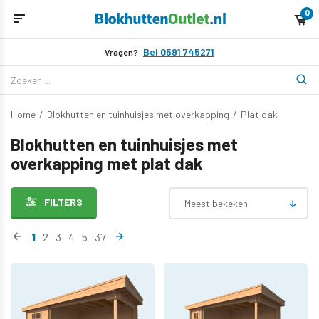
0
Bel 0591 745271
Vragen?
Home
/
Blokhutten en tuinhuisjes met overkapping
/
Plat dak
Blokhutten en tuinhuisjes met
overkapping met plat dak
FILTERS
Meest bekeken
1
2
3
4
5
37