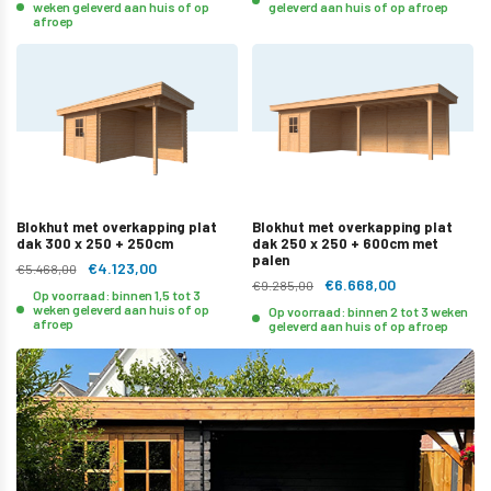
weken geleverd aan huis of op
geleverd aan huis of op afroep
afroep
Blokhut met overkapping plat
Blokhut met overkapping plat
dak 300 x 250 + 250cm
dak 250 x 250 + 600cm met
palen
€4.123,00
€5.468,00
€6.668,00
€9.285,00
Op voorraad: binnen 1,5 tot 3
weken geleverd aan huis of op
Op voorraad: binnen 2 tot 3 weken
afroep
geleverd aan huis of op afroep