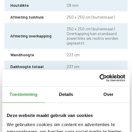
Houtdikte
28 mm
Afmeting tuinhuis
250 x 250 cm (buitenmaat)
250 x 250 cm (buitenmaat)
Overkapping kan standaard
Afmeting overkapping
zowel links als rechts worden
geplaatst
Wandhoogte
223 cm
Dakhoogte totaal
237 cm
Dakmaat (b x d)
540 x 270 cm
10 x 10 cm - 1 stuks incl.
Staander
Toestemming
Details
Over
stelvoet
Dakhout
18 mm dakhout
Deze website maakt gebruik van cookies
EPDM uit 1 stuk geleverd incl.
kit, dakdoorvoer en regenpijp
We gebruiken cookies om content en advertenties te
Dakbedekking
tot aan maaiveld - 10 jaar
personaliseren, om functies voor social media te bieden