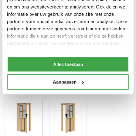
garantie
en om ons websiteverkeer te analyseren. Ook delen we
Enkele deur zonder drempel -
informatie over uw gebruik van onze site met onze
Deur
voorzien van echt glas
partners voor social media, adverteren en analyse. Deze
partners kunnen deze gegevens combineren met andere
Doorloophoogte deur
188 cm
informatie die u aan ze heeft verstrekt of die ze hebben
Alle bevestigingsmaterialen
verzameld op basis van uw gebruik van hun services.
Bevestigingsmaterialen
zijn inbegrepen
Gratis thuisbezorgd - In
Transport
Nederland
Alles toestaan
Aanpassen
Draairichting deur
*