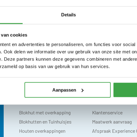
BEKIJK ONZE CATALOGUS
NEEM CONTACT OP
Details
 van cookies
ent en advertenties te personaliseren, om functies voor social
. Ook delen we informatie over uw gebruik van onze site met on
e. Deze partners kunnen deze gegevens combineren met andere i
erzameld op basis van uw gebruik van hun services.
n de
Benelux
Lev
Aanpassen
Categorieën
Klantenservice
Blokhut met overkapping
Klantenservice
Blokhutten en Tuinhuisjes
Maatwerk aanvraag
Houten overkappingen
Afspraak Experience 