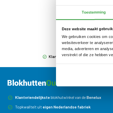
Toestemming
Deze website maakt gebruik
We gebruiken cookies om cont
websiteverkeer te analyseren
media, adverteren en analys
verstrekt of die ze hebben v
Klantvriendelijkste
blokhutwinkel va
Klantvriendelijkste
blokhutwinkel van de
Benelux
Topkwaliteit uit
eigen Nederlandse fabriek