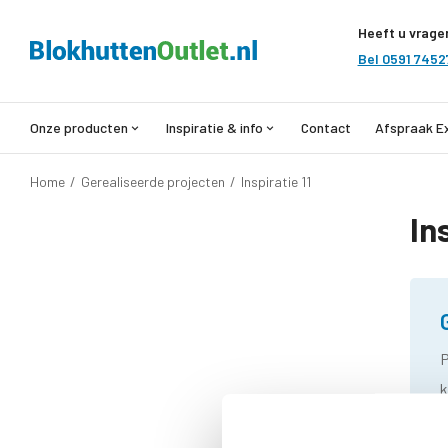
Heeft u vrage
Bel 0591 7452
Onze producten
Inspiratie & info
Contact
Afspraak E
Home
/
Gerealiseerde projecten
/
Inspiratie 11
In
P
k