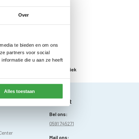
Over
 media te bieden en om ons
ze partners voor social
nformatie die u aan ze heeft
ering uit
eigen Nederlandse fabriek
Alles toestaan
Contact
Bel ons:
0591 745271
Center
Mail ons: